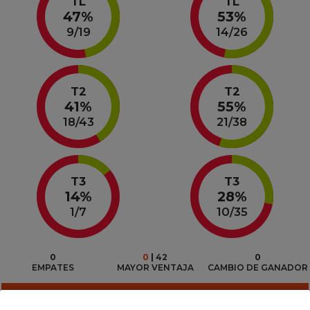
TL
TL
47%
53%
9
/
19
14
/
26
T2
T2
41%
55%
18
/
43
21
/
38
T3
T3
14%
28%
1
/
7
10
/
35
0
0
 | 
42
0
EMPATES
MAYOR VENTAJA
CAMBIO DE GANADOR
JUGADORES DESTACADOS POR EQUIPO