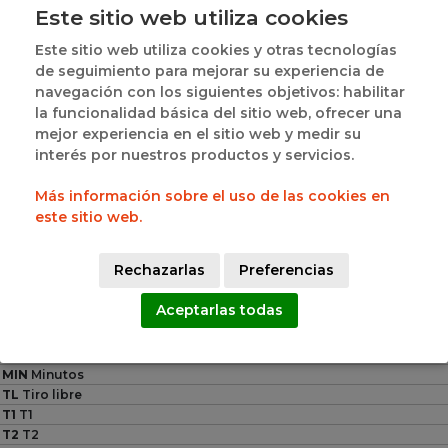
Este sitio web utiliza cookies
Este sitio web utiliza cookies y otras tecnologías
de seguimiento para mejorar su experiencia de
navegación con los siguientes objetivos: habilitar
la funcionalidad básica del sitio web, ofrecer una
HUGO RODRIGUEZ 
IGNACIO GARCIA 
mejor experiencia en el sitio web y medir su
#11
#17
DOMINGUEZ
GALLARDO
interés por nuestros productos y servicios.
Más información sobre el uso de las cookies en
11
13
este sitio web.
PTS
PTS
TL
T2
T3
FP
TL
T2
T3
FP
Rechazarlas
Preferencias
3
4
0
2
2
4
1
2
Aceptarlas todas
Leyenda
PTS
Puntos
MIN
Minutos
TL
Tiro libre
T1
T1
T2
T2