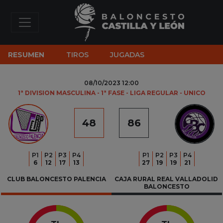
RESUMEN
TIROS
JUGADAS
08/10/2023 12:00
1ª DIVISION MASCULINA - 1ª FASE - LIGA REGULAR - UNICO
48
86
P
1
P
2
P
3
P
4
P
1
P
2
P
3
P
4
6
12
17
13
27
19
19
21
CLUB BALONCESTO PALENCIA
CAJA RURAL REAL VALLADOLID 
BALONCESTO