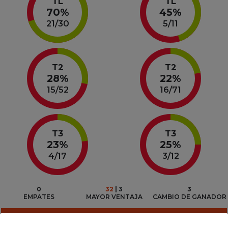
TL
TL
70%
45%
21
/
30
5
/
11
T2
T2
28%
22%
15
/
52
16
/
71
T3
T3
23%
25%
4
/
17
3
/
12
0
32
 | 
3
3
EMPATES
MAYOR VENTAJA
CAMBIO DE GANADOR
JUGADORES DESTACADOS POR EQUIPO