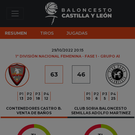
RESUMEN
TIROS
JUGADAS
29/10/2022 20:15
1ª DIVISIÓN NACIONAL FEMENINA - FASE 1 - GRUPO A1
63
46
P
1
P
2
P
3
P
4
P
1
P
2
P
3
P
4
13
20
18
12
10
6
5
25
CONTENEDORES CASTRO B. 
CLUB SORIA BALONCESTO 
VENTA DE BAÑOS
SEMILLAS ADOLFO MARTINEZ