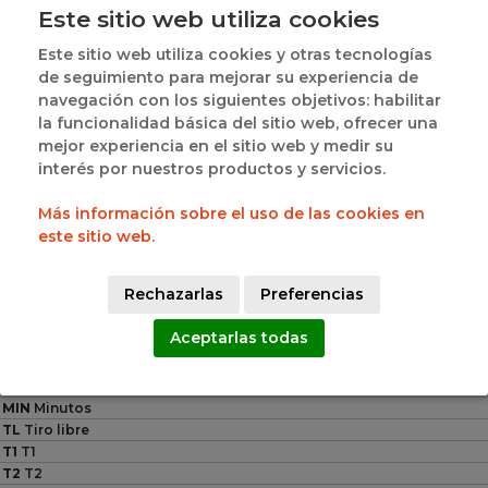
Este sitio web utiliza cookies
Este sitio web utiliza cookies y otras tecnologías
de seguimiento para mejorar su experiencia de
navegación con los siguientes objetivos: habilitar
la funcionalidad básica del sitio web, ofrecer una
LAURA GONZALEZ 
mejor experiencia en el sitio web y medir su
#8
MONICA BRAVO GIL
#5
CHANTAL
interés por nuestros productos y servicios.
Más información sobre el uso de las cookies en
18
4
este sitio web.
PTS
PTS
TL
T2
T3
FP
TL
T2
T3
FP
Rechazarlas
Preferencias
8
5
0
4
2
1
0
0
Aceptarlas todas
Leyenda
PTS
Puntos
MIN
Minutos
TL
Tiro libre
T1
T1
T2
T2