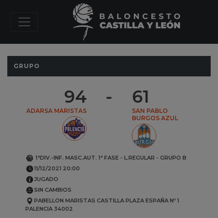
GRUPO
94
-
61
ADARSA MARISTAS
SAN PABLO
BURGOS AZUL
1ªDIV.-INF. MASC.AUT.
1ª FASE - L.REGULAR
-
GRUPO B
11/12/2021 20:00
JUGADO
SIN CAMBIOS
PABELLON MARISTAS CASTILLA
PLAZA ESPAÑA Nº 1
PALENCIA
34002