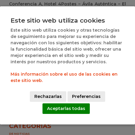
Conferencia A, Hotel 4Postes – Ávila Auténtica – El
Bulevar, Perfumerías Avenida, Recoletas Salud
Carbajosa, Caja Rural Reino de León, CBC Valladolid
Este sitio web utiliza cookies
y Grupo Inmapa Filipenses. En esta competición, se
modifica el sistema de clasificación de los equipos
Este sitio web utiliza cookies y otras tecnologías
para la Fase Final, a pesar de que se mantiene el
de seguimiento para mejorar su experiencia de
número de clasificados a dicha fase.
Además, en la
navegación con los siguientes objetivos: habilitar
Conferencia E permanece una vacante libre.
la funcionalidad básica del sitio web, ofrecer una
mejor experiencia en el sitio web y medir su
La
Comisión Delegada de la
FEB ha abierto un plazo
interés por nuestros productos y servicios.
extraordinario para presentar nuevas solicitudes de
inscripción que se mantendrá abierto hasta el
Más información sobre el uso de las cookies en
próximo 16 de julio, para cubrir las plazas libres en
este sitio web.
Segunda y Tercera FEB.
Rechazarlas
Preferencias
Comparte esta noticia
Aceptarlas todas
CATEGORIAS
DE NOTICIAS