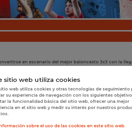
nvertirse en escenario del mejor baloncesto 3x3 con la lle
des referencias del baloncesto urbano a nivel nacional. La
ircuito, consolidándose como una de las sedes destacadas 
e sitio web utiliza cookies
 en torno a una experiencia deportiva abierta y dinámica.
sitio web utiliza cookies y otras tecnologías de seguimiento
Arrabal, donde se habilitarán varias pistas para acoger los pa
ar su experiencia de navegación con los siguientes objetivo
a, equipos de diferentes categorías competirán en un format
itar la funcionalidad básica del sitio web, ofrecer una mejor
, mientras el público podrá disfrutar de un ambiente fest
iencia en el sitio web y medir su interés por nuestros produ
 públicos.
cios.
s desde categoría benjamín hasta absoluta, incluyendo tam
nformación sobre el uso de las cookies en este sitio web.
orzando así el carácter inclusivo y accesible del circuito.