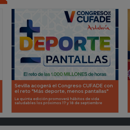
Sevilla acogerá el Congreso CUFADE con
el reto "Más deporte, menos pantallas"
La quinta edición promoverá hábitos de vida
saludables los próximos 17 y 18 de septiembre