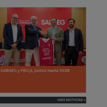
SABSEG y FBCyL juntos hasta 2028
MÁS NOTICIAS »