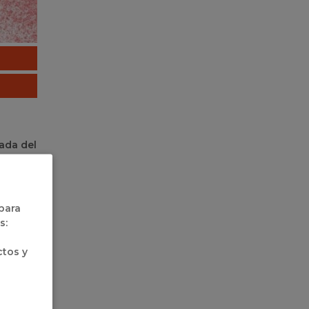
gada del
 ciudad
de este
 para
rtidos y
s:
o ágil y
ivo con
ctos y
bién la