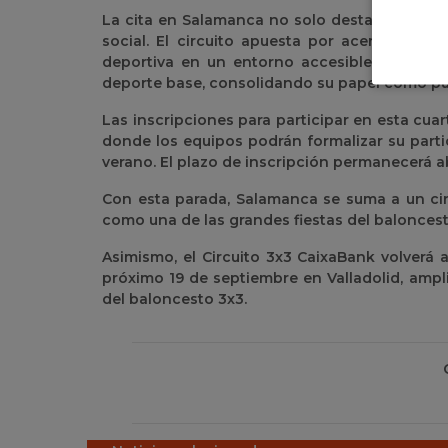
La cita en Salamanca no solo destaca por su v
social. El circuito apuesta por acercar el b
deportiva en un entorno accesible e inclus
deporte base, consolidando su papel como pun
Las inscripciones para participar en esta cuar
donde los equipos podrán formalizar su partic
verano. El plazo de inscripción permanecerá a
Con esta parada, Salamanca se suma a un cir
como una de las grandes fiestas del baloncest
Asimismo, el Circuito 3x3 CaixaBank volverá 
próximo 19 de septiembre en Valladolid, amp
del baloncesto 3x3.