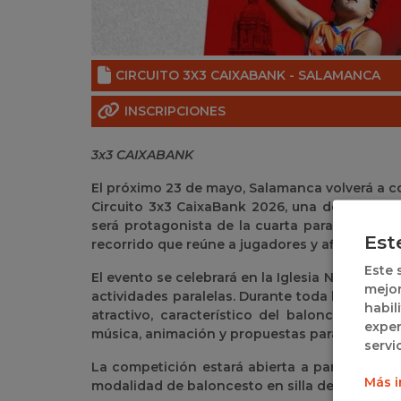
CIRCUITO 3X3 CAIXABANK - SALAMANCA
INSCRIPCIONES
3x3 CAIXABANK
El próximo 23 de mayo, Salamanca volverá a co
Circuito 3x3 CaixaBank 2026, una de las gran
será protagonista de la cuarta parada del c
Est
recorrido que reúne a jugadores y aficionados
Este 
El evento se celebrará en la Iglesia Nueva del 
mejor
actividades paralelas. Durante toda la jornad
habil
atractivo, característico del baloncesto 3x3
exper
música, animación y propuestas para todos los
servi
La competición estará abierta a participante
Más i
modalidad de baloncesto en silla de ruedas, ref