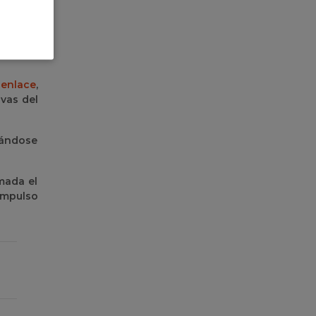
pativo y
ráctica
ión del
l
enlace
,
ivas del
dándose
mada el
impulso