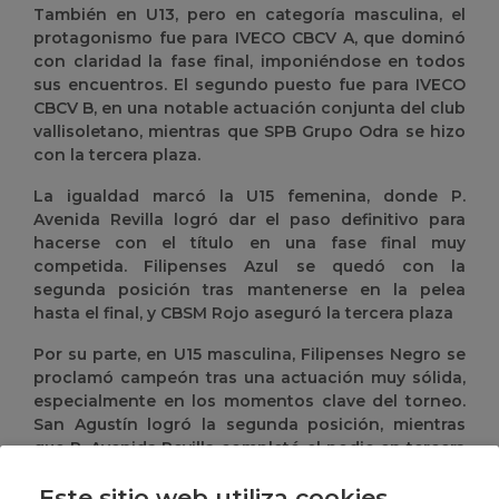
También en U13, pero en categoría masculina, el
protagonismo fue para IVECO CBCV A, que dominó
con claridad la fase final, imponiéndose en todos
sus encuentros. El segundo puesto fue para IVECO
CBCV B, en una notable actuación conjunta del club
vallisoletano, mientras que SPB Grupo Odra se hizo
con la tercera plaza.
La igualdad marcó la U15 femenina, donde P.
Avenida Revilla logró dar el paso definitivo para
hacerse con el título en una fase final muy
competida. Filipenses Azul se quedó con la
segunda posición tras mantenerse en la pelea
hasta el final, y CBSM Rojo aseguró la tercera plaza
Por su parte, en U15 masculina, Filipenses Negro se
proclamó campeón tras una actuación muy sólida,
especialmente en los momentos clave del torneo.
San Agustín logró la segunda posición, mientras
que P. Avenida Revilla completó el podio en tercera
plaza.
Este sitio web utiliza cookies