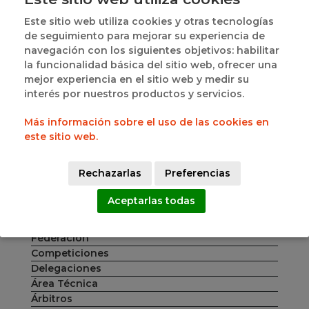
La jornada, marcada por el ritmo continuo de
Este sitio web utiliza cookies y otras tecnologías
partidos y la convivencia entre equipos de distintas
de seguimiento para mejorar su experiencia de
categorías, puso de manifiesto el éxito de esta
navegación con los siguientes objetivos: habilitar
primera edición de la Liga Autonómica 3x3. La
la funcionalidad básica del sitio web, ofrecer una
competición pone el broche final a las categorías
mejor experiencia en el sitio web y medir su
U13 y U15, quedando pendiente la resolución de la
interés por nuestros productos y servicios.
categoría U17, cuya fase final se disputará el
próximo 31 de mayo.
Más información sobre el uso de las cookies en
este sitio web.
Comparte esta noticia
Rechazarlas
Preferencias
Aceptarlas todas
CATEGORIAS
DE NOTICIAS
Federación
Competiciones
Delegaciones
Área Técnica
Árbitros