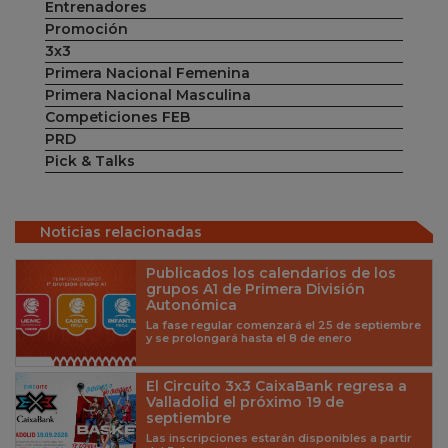
Entrenadores
Promoción
3x3
Primera Nacional Femenina
Primera Nacional Masculina
Competiciones FEB
PRD
Pick & Talks
Noticias relacionadas
Publicados los calendarios de los
grupos A1 de Primera División
Autonómica
La fase regular comenzará el 25 de septiembre
y se prolongará hasta el 8 de enero
El Circuito 3x3 CaixaBank regresa a
Valladolid el próximo 19 de
septiembre
Las inscripciones estarán disponibles a partir