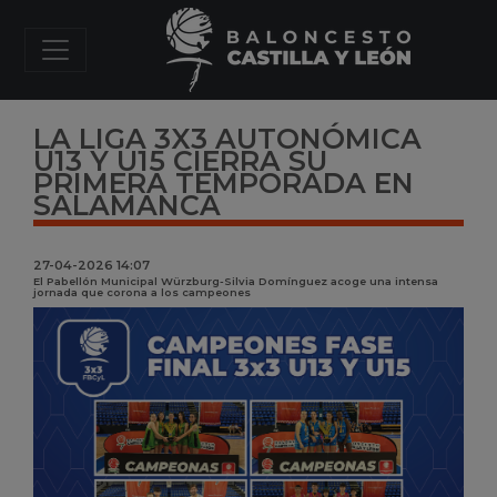
LA LIGA 3X3 AUTONÓMICA
U13 Y U15 CIERRA SU
PRIMERA TEMPORADA EN
SALAMANCA
27-04-2026 14:07
El Pabellón Municipal Würzburg-Silvia Domínguez acoge una intensa
jornada que corona a los campeones