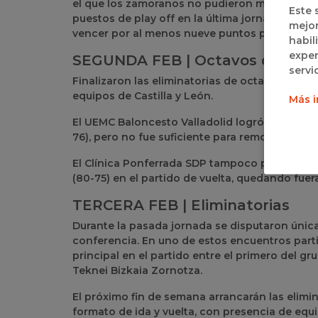
el que los zamoranos no pudieron mantener el r
Este 
puestos de play off en la última jornada, dond
mejor
vencer por al menos nueve puntos para recupera
habil
exper
SEGUNDA FEB | Octavos de final
servi
Finalizaron las eliminatorias de octavos de fin
equipos de Castilla y León.
Más i
El UEMC Baloncesto Valladolid logró una victori
76), pero no fue suficiente para remontar la d
El Clínica Ponferrada SDP tampoco pudo supera
(80-75) en el partido de vuelta, quedando fuera
TERCERA FEB | Eliminatorias
Durante la pasada jornada se disputaron única
conferencia. En uno de estos encuentros parti
principal en el partido entre el primero del g
Teknei Bizkaia Zornotza.
El próximo fin de semana arrancarán las elimin
formato de ida y vuelta, con presencia de equi