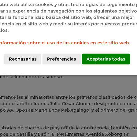
itmo del conjunto local. Los de Saulo se jugará el acceso a
sitio web utiliza cookies y otras tecnologías de seguimiento
e recibirá al HLA Alicante en un duelo decisivo en el que deb
ar su experiencia de navegación con los siguientes objetivo
r el average y sellar su clasificación para la fase de ascen
itar la funcionalidad básica del sitio web, ofrecer una mejor
iencia en el sitio web y medir su interés por nuestros produ
cios.
al, disputadas en formato de ida y vuelta, con suerte dispar 
nformación sobre el uso de las cookies en este sitio web.
a en el partido de vuelta ante el Club Esportiu Bàsquet Llíria
Rechazarlas
Preferencias
Aceptarlas todas
esventaja de la ida, quedando eliminado de la competición.
r su eliminatoria tras caer frente al Bueno Arenas Albacete
 de la lucha por el ascenso.
mente las eliminatorias entre los primeros clasificados de 
cipó el árbitro leonés Julio César Alonso, designado como á
rupo AA, Oposita Marín Ence Peixegalego, y el primero del gru
atorias de cuartos de play off de la conferencia, también en
pos de Castilla y León. El Perfumerías Avenida Xoborg se