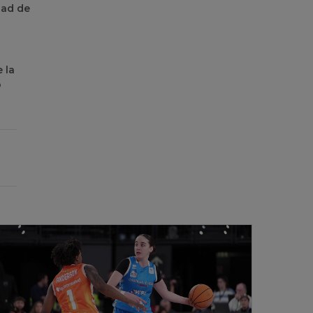
dad de
 la
o