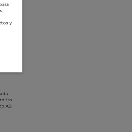
 los
 para
erá
s:
so.
ctos y
para los
 (87-
 Basket
cada
rbitro
po AB,