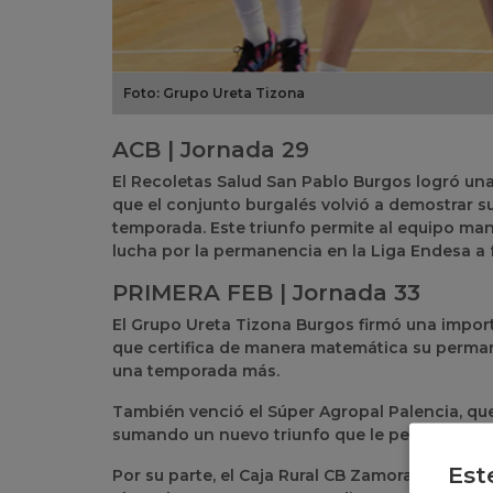
Foto: Grupo Ureta Tizona
ACB | Jornada 29
El Recoletas Salud San Pablo Burgos logró una 
que el conjunto burgalés volvió a demostrar su
temporada. Este triunfo permite al equipo ma
lucha por la permanencia en la Liga Endesa a fa
PRIMERA FEB | Jornada 33
El Grupo Ureta Tizona Burgos firmó una importa
que certifica de manera matemática su perman
una temporada más.
También venció el Súper Agropal Palencia, qu
sumando un nuevo triunfo que le permite segui
Est
Por su parte, el Caja Rural CB Zamora cayó en 