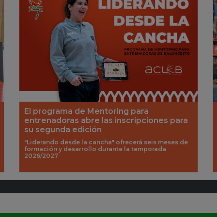
El programa de Mentoring para
entrenadoras abre las inscripciones para
su segunda edición
"Liderando desde la cancha" ofrecerá seis meses de
formación y desarrollo durante la temporada
2026/2027