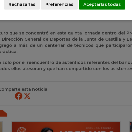
Rechazarlas
Preferencias
Aceptarlas todas
lano y leonesa, Carlos Sainz quiso entregar un obsequio ju
ico técnico que ha tenido el combinado autonómico en ca
uro que se concentró en esta quinta jornada dentro del P
 Dirección General de Deportes de la Junta de Castilla y L
ngregó a más de un centenar de técnicos que participar
práctica.
o solo por el reencuentro de auténticos referentes del banqu
odos ellos atesoran y que han compartido con los asistentes
Comparte esta noticia