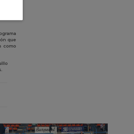
nto a la
tegoría
rograma
eón que
on como
illo
.