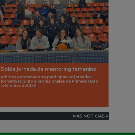
Doble jornada de mentoring femenino
Árbitras y entrenadoras participan en jornadas
formativas junto a profesionales de Primera FEB y
referentes del 3x3
MÁS NOTICIAS »