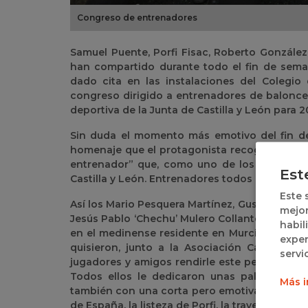
Congreso de entrenadores
Samuel Puente, Porfi Fisac, Roberto Gonzále
han compartido durante todo el fin de sem
dado cita en las instalaciones del Colegio 
congreso dirigido a entrenadores de balonc
deportiva de la Junta de Castilla y León para 2
Sin duda el momento más emotivo del fin d
homenaje que el protagonista recogió no sin 
entrenador” que, como uno de los precursore
Est
Castilla y León. Entrenadores todos ellos ACB 
Este 
Así los Mario Pesquera Martínez, Gustavo Aran
mejor
Jesús Pablo ‘Chechu’ Mulero Collantes, Roberto
habil
en el medinense residente en Murcia, Moncho
exper
quisieron, junto a la Asociación Castellan
servi
jugadores y amigos rendirle este pequeño y 
Todos ellos le dedicaron unas palabras en
Más i
también con una corta pero emotiva locución 
de España, la listeza de Porfi, la trayectoria 