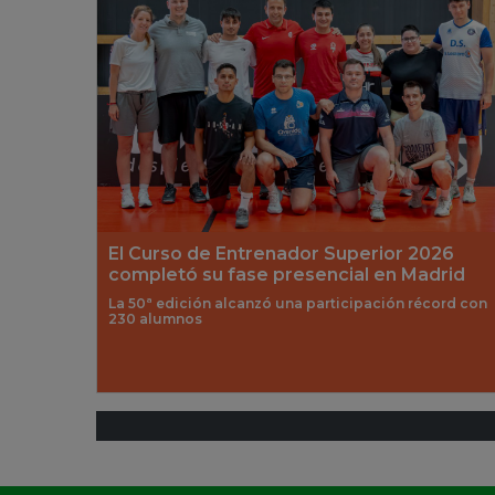
El Curso de Entrenador Superior 2026
completó su fase presencial en Madrid
La 50ª edición alcanzó una participación récord con
230 alumnos