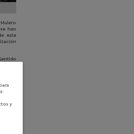
 Mulero
 se han
de este
ización
Sentido
cia “El
id y en
 para
e Delso,
s:
ontraron
eporte,
ctos y
 sus ex
nsalve.
spondió
táctico