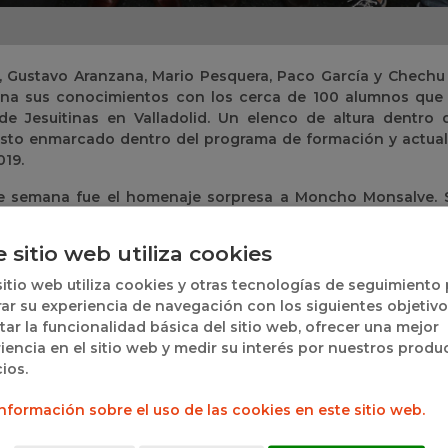
z, Gustavo Aranzana, Mario Pesquera, Paco García y Chechu
ana sus conocimientos con los cerca de 100 alumnos que
de Jesuitinas en Valladolid. Un elenco de altura dentro 
esto enmarcado dentro del programa de formación y actual
019.
e semana fue el homenaje sorpresa a Moncho Monsalve. 
cierta emoción y alguna lágrima. Desde los entrenadores ha
s, dejó huella para que los técnicos brotaran en Valladol
e sitio web utiliza cookies
con una amplia trayectoria.
sitio web utiliza cookies y otras tecnologías de seguimiento
zana Méndez, Francisco ‘Paco’ García Álvarez, Samuel Puent
ar su experiencia de navegación con los siguientes objetivo
 González Presas y Porfirio ‘Porfi’ Fisac de Diego, que enc
itar la funcionalidad básica del sitio web, ofrecer una mejor
 Monsalve, muchos de los fundamentos iniciales de este d
iencia en el sitio web y medir su interés por nuestros produ
o y Leonesa de Entrenadores de baloncesto, y varios de
cios.
caluroso homenaje en el que también estuvo la mujer de Mo
 forma de anécdotas vividas junto a él y Moncho corre
nformación sobre el uso de las cookies en este sitio web.
en la que citó a Mario Pesquera, como el mejor entrenador 
de Aranzana o de Paquito o el buen hacer de todos, en general.