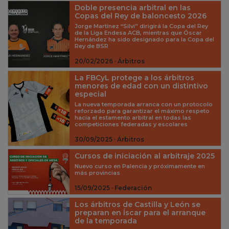
Doble presencia arbitral en las
Copas del Rey de baloncesto 2026
Jorge Martínez “Silvi” dirigirá la Copa del Rey
de la Liga Endesa ACB, mientras que Óscar
Hernández ha sido designado para la Copa del
Rey de BSR
20/02/2026 · Árbitros
La FBCyL protege a los árbitros
menores de edad con un distintivo
especial
La nueva temporada arranca con un protocolo
reforzado para garantizar el máximo respeto
hacia el estamento arbitral en todas las
competiciones federadas y escolares
30/09/2025 · Árbitros
Cursos de iniciación al arbitraje 2025
Nuevo curso en Palencia y próximamente en
más provincias
15/09/2025 · Federación
Los árbitros de Castilla y León se
preparan en Íscar para el arranque
de la temporada