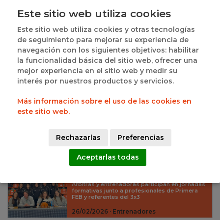
Este sitio web utiliza cookies
03/08/2026 · Árbitros
Árbitros de Castilla y León, en el
Este sitio web utiliza cookies y otras tecnologías
foco de las competiciones
de seguimiento para mejorar su experiencia de
nacionales
navegación con los siguientes objetivos: habilitar
Liga Endesa, Primera FEB y Liga Femenina
la funcionalidad básica del sitio web, ofrecer una
Challenge destacan la proyección nacional del
arbitraje autonómico
mejor experiencia en el sitio web y medir su
interés por nuestros productos y servicios.
03/06/2026 · Árbitros
Los árbitros de Castilla y León
Más información sobre el uso de las cookies en
presentes en los Campeonatos de
este sitio web.
España de Clubes
El arbitraje autonómico contará con
representación en las categorías Cadete,
Infantil y Minibasket
Rechazarlas
Preferencias
27/05/2026 · Árbitros
Aceptarlas todas
Doble jornada de mentoring
femenino
Árbitras y entrenadoras participan en jornadas
formativas junto a profesionales de Primera
FEB y referentes del 3x3
26/02/2026 · Entrenadores