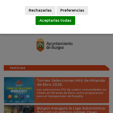
Ana García Moral
Rechazarlas
Preferencias
RESPONSABLE PRD BURGOS
Aceptarlas todas
Gracias a
Noticias
Torneo Selecciones Mini de Miranda
de Ebro 2026
Las selecciones U12 de cuatro comunidades se
miden en Miranda de Ebro como preparación
para el Campeonato de España.
Burgos inaugura la Liga Autonómica
3x3 con un exitoso primer Open