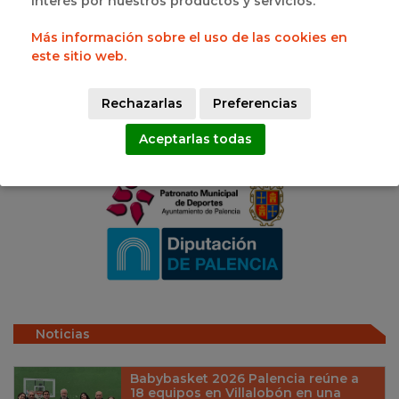
interés por nuestros productos y servicios.
Más información sobre el uso de las cookies en
este sitio web.
Aitor Pérez Álvarez
RESPONSABLE PRD PALENCIA
Rechazarlas
Preferencias
Aceptarlas todas
Gracias a
Noticias
Babybasket 2026 Palencia reúne a
18 equipos en Villalobón en una