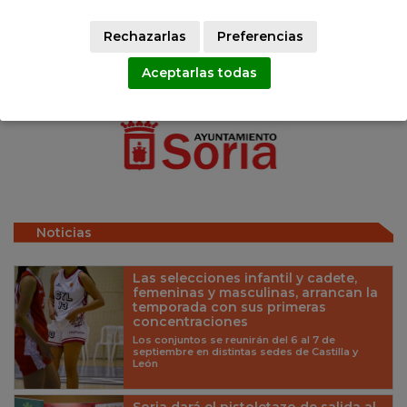
Jose Javier Carnicero Martínez
RESPONSABLE PRD SORIA
Rechazarlas
Preferencias
Aceptarlas todas
Gracias a
Noticias
Las selecciones infantil y cadete,
femeninas y masculinas, arrancan la
temporada con sus primeras
concentraciones
Los conjuntos se reunirán del 6 al 7 de
septiembre en distintas sedes de Castilla y
León
Soria dará el pistoletazo de salida al