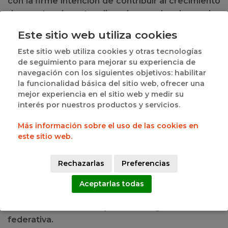
con la firme intención de contribuir al crecimiento
de nuestro deporte, alineados con las demandas
y tendencias de una sociedad cambiante y cada
Este sitio web utiliza cookies
vez más exigente con los prestatarios de
Este sitio web utiliza cookies y otras tecnologías
servicios.
de seguimiento para mejorar su experiencia de
Aprovecho para agradecer el trabajo de todos los
navegación con los siguientes objetivos: habilitar
la funcionalidad básica del sitio web, ofrecer una
que forman o han formado parte de mi Junta
mejor experiencia en el sitio web y medir su
Directiva y a los empleados de FBCyL. Sin ellos
interés por nuestros productos y servicios.
nada de esto hubiera sido posible.
Más información sobre el uso de las cookies en
Mantengo el firme objetivo de que nuestra
este sitio web.
Federación sea una organización integradora
donde todos tengamos nuestro espacio. Todas
Rechazarlas
Preferencias
las provincias, todos los estamentos, hombres y
mujeres, jóvenes y veteranos y por supuesto
Aceptarlas todas
todos los clubes, a los que identifico como eje
esencial entorno al que ha de girar la acción
federativa.