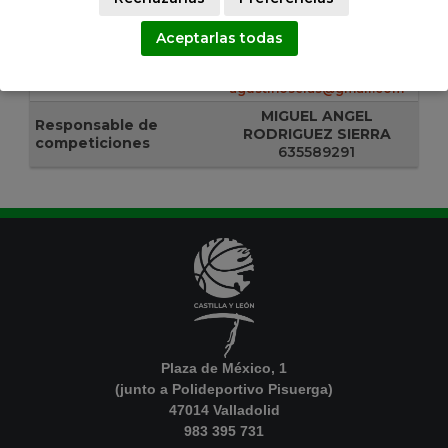
RODERA BAJERA, Nº 10
Dirección
24121
Aceptarlas todas
Pobladura de Bernesga
635589291
Contacto
agustinoseras@gmail.com
MIGUEL ANGEL
Responsable de
RODRIGUEZ SIERRA
competiciones
635589291
Plaza de México, 1
(junto a Polideportivo Pisuerga)
47014 Valladolid
983 395 731