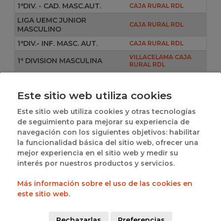
1ªDIV. - CAD. MASC.AUT.
CAJA RURAL RDL
LIGA UEMC JUNIOR
CAJA RURAL RDL
MASCULINO
1ªDIV.- INF. MASC. AUT.
CAJA RURAL RDL
VILLACELAMA CAJA
1ª DIVISION MASCULINA
RURAL RDL
VILLACELAMA CAJA
2ªDIV.- JUN. MASC. AUT.
RURAL RDL
Este sitio web utiliza cookies
MINIBASKET MASCULINO
VILLACELAMA CAJA
AUTONOMICO
RURAL RDL
Este sitio web utiliza cookies y otras tecnologías
VILLACELAMA CAJA
de seguimiento para mejorar su experiencia de
2ªDIV.- CAD. MASC. AUT.
RURAL RDL
navegación con los siguientes objetivos: habilitar
VILLACELAMA CAJA
la funcionalidad básica del sitio web, ofrecer una
2ªDIV.- INF. MASC. AUT.
RURAL RDL
mejor experiencia en el sitio web y medir su
TERCERA FEB
CAJA RURAL RDL
interés por nuestros productos y servicios.
Más información sobre el uso de las cookies en
INFORMACIÓN
este sitio web.
MIGUEL ANGEL
Presidente
RODRIGUEZ
Rechazarlas
Preferencias