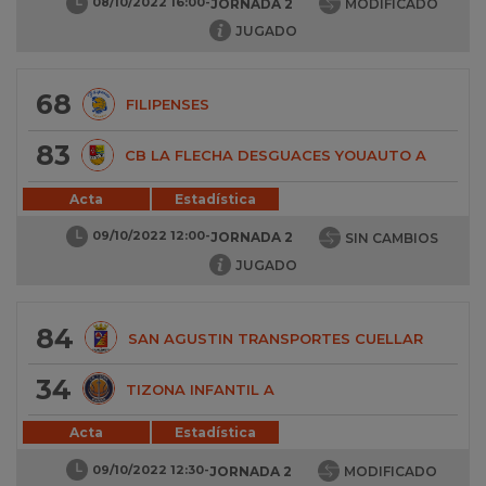
08/10/2022 16:00
-
JORNADA 2
MODIFICADO
JUGADO
68
FILIPENSES
83
CB LA FLECHA DESGUACES YOUAUTO A
Acta
Estadística
09/10/2022 12:00
-
JORNADA 2
SIN CAMBIOS
JUGADO
84
SAN AGUSTIN TRANSPORTES CUELLAR
34
TIZONA INFANTIL A
Acta
Estadística
09/10/2022 12:30
-
JORNADA 2
MODIFICADO