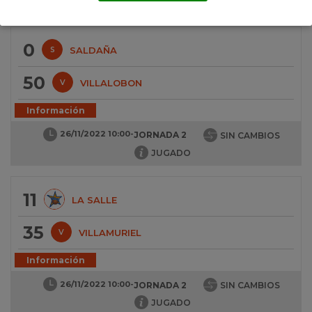
JORNADA 2
0
SALDAÑA
S
50
VILLALOBON
V
Información
26/11/2022 10:00
-
JORNADA 2
SIN CAMBIOS
JUGADO
11
LA SALLE
35
VILLAMURIEL
V
Información
26/11/2022 10:00
-
JORNADA 2
SIN CAMBIOS
JUGADO