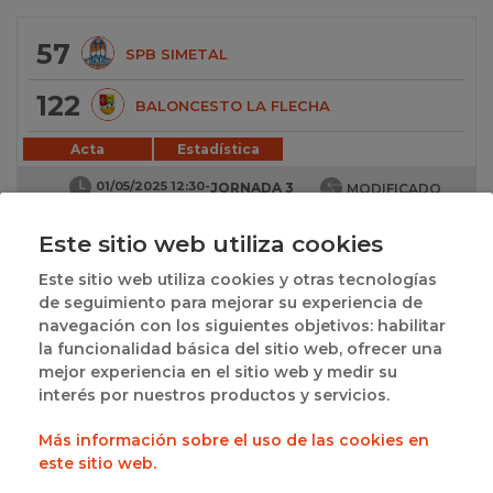
57
SPB SIMETAL
122
BALONCESTO LA FLECHA
Acta
Estadística
01/05/2025 12:30
-
JORNADA 3
MODIFICADO
JUGADO
Este sitio web utiliza cookies
Este sitio web utiliza cookies y otras tecnologías
42
TIZONA JUNIOR B
de seguimiento para mejorar su experiencia de
navegación con los siguientes objetivos: habilitar
51
VILLACELAMA CAJA RURAL RDL
la funcionalidad básica del sitio web, ofrecer una
mejor experiencia en el sitio web y medir su
Acta
Estadística
interés por nuestros productos y servicios.
01/05/2025 18:00
-
JORNADA 3
MODIFICADO
Más información sobre el uso de las cookies en
JUGADO
este sitio web.