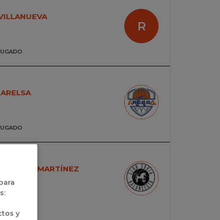
 VILLANUEVA
R
JUGADO
 ARELSA
JUGADO
S ADOLFO MARTÍNEZ
 para
s:
ctos y
JUGADO