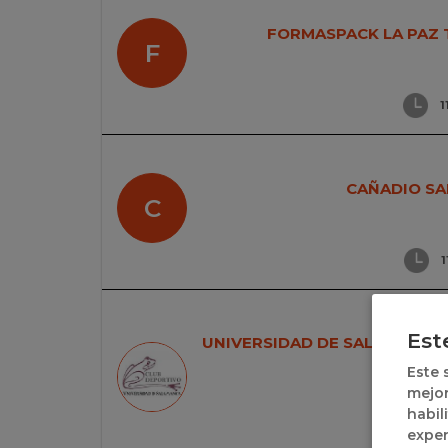
FORMASPACK LA PAZ
F
1
CAÑADIO S
C
1
Est
UNIVERSIDAD DE SALAMANCA
Este 
mejor
habil
exper
1