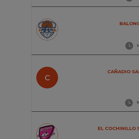
BALONC
1
CAÑADIO S
C
1
EL COCHINILLO 