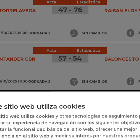
Acta
Estadística
47 - 76
 TORRELAVEGA
RAISAN ELOY
1/10/2025 18:00
-
JORNADA 2
SIN CAMBIOS
Acta
Estadística
57 - 54
ANTANDER CBN
BALONCESTO
1/10/2025 18:30
-
JORNADA 2
SIN CAMBIOS
Acta
Estadística
e sitio web utiliza cookies
100 - 47
 PERFUMERÍAS
CSB SEMILLA
sitio web utiliza cookies y otras tecnologías de seguimiento
AVENIDA
ar su experiencia de navegación con los siguientes objetivo
itar la funcionalidad básica del sitio web, ofrecer una mejor
iencia en el sitio web y medir su interés por nuestros produ
1/10/2025 19:30
-
JORNADA 2
SIN CAMBIOS