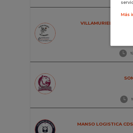
servi
Más i
VILLAMURIEL, CUNA 
1
SO
1
MANSO LOGISTICA CDS