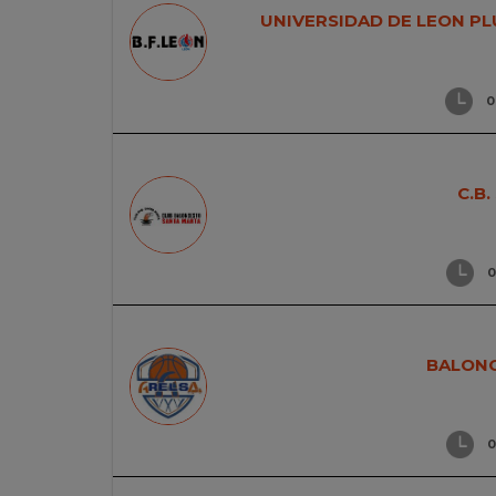
UNIVERSIDAD DE LEON P
0
C.B
0
BALONC
0