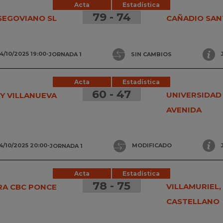
Acta
Estadística
79 - 74
SEGOVIANO SL
CAÑADIO SAN
4/10/2025 19:00
-
JORNADA 1
SIN CAMBIOS
Acta
Estadística
60 - 47
UNIVERSIDAD
Y VILLANUEVA
AVENIDA
4/10/2025 20:00
-
JORNADA 1
MODIFICADO
Acta
Estadística
78 - 75
VILLAMURIEL,
RA CBC PONCE
CASTELLANO