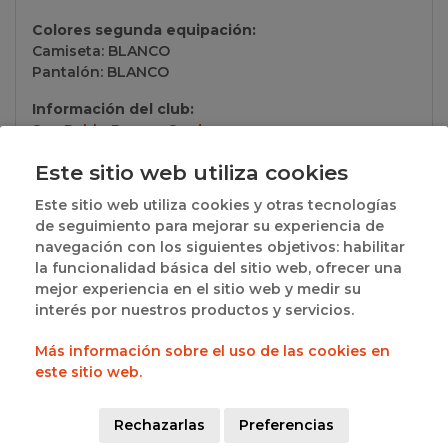
Colores segunda equipación:
Camiseta: BLANCO
Pantalón: BLANCO
Información del club:
San Pablo Burgos S.a.d.
Este sitio web utiliza cookies
Grupos a los que pertenece
Este sitio web utiliza cookies y otras tecnologías
de seguimiento para mejorar su experiencia de
navegación con los siguientes objetivos: habilitar
· 1ªJUN MASC AUT. - 1ª FASE - LIGA REGULAR -
la funcionalidad básica del sitio web, ofrecer una
UNICO:
Ver resultados
mejor experiencia en el sitio web y medir su
interés por nuestros productos y servicios.
· 2ª FASE . FASE FINAL - FINAL A 4 (VALLADOLID) -
FINAL A 4:
Ver resultados
Más información sobre el uso de las cookies en
este sitio web.
SOCIOS
Rechazarlas
Preferencias