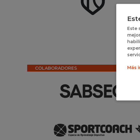
Est
Este 
mejor
habil
exper
servi
Más i
COLABORADORES