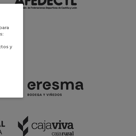
 para
s:
ctos y