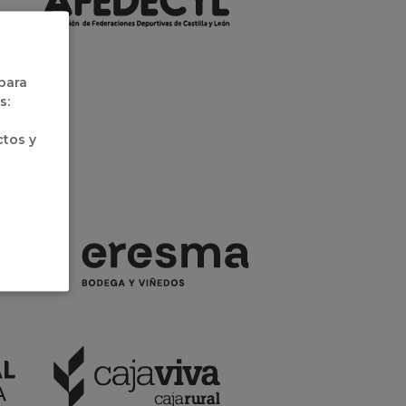
 para
s:
ctos y