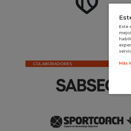
Est
Este 
mejor
habil
exper
servi
Más i
COLABORADORES