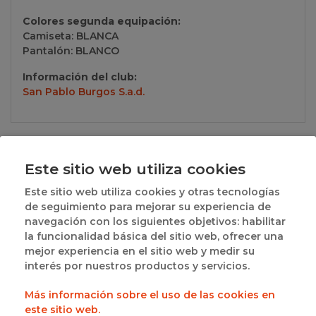
Colores segunda equipación:
Camiseta: BLANCA
Pantalón: BLANCO
Información del club:
San Pablo Burgos S.a.d.
Grupos a los que pertenece
Este sitio web utiliza cookies
· AMISTOSOS - BURGOS - AMISTOSOS 01:
Ver
Este sitio web utiliza cookies y otras tecnologías
resultados
de seguimiento para mejorar su experiencia de
navegación con los siguientes objetivos: habilitar
· 1ª FASE - LIGA REGULAR (CADETE MASCULINO) -
la funcionalidad básica del sitio web, ofrecer una
GRUPO A:
Ver resultados
mejor experiencia en el sitio web y medir su
interés por nuestros productos y servicios.
· 2ª FASE. CLASIFICACIÓN TITULO DE COPA CYL -
GRUPO 01:
Ver resultados
Más información sobre el uso de las cookies en
este sitio web.