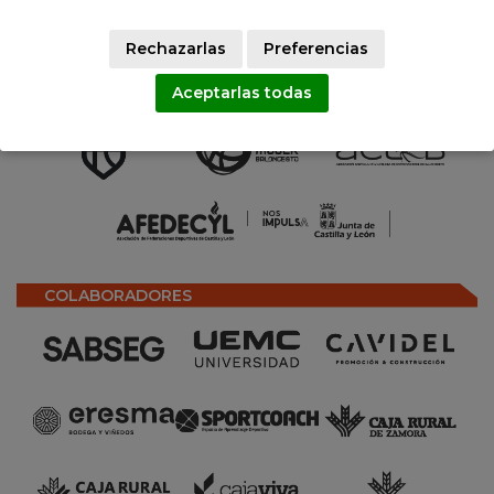
· 3ª FASE - FASE FINAL COPA (CADETE) - F4
(CULTURAL):
Ver resultados
Rechazarlas
Preferencias
Aceptarlas todas
SOCIOS
COLABORADORES