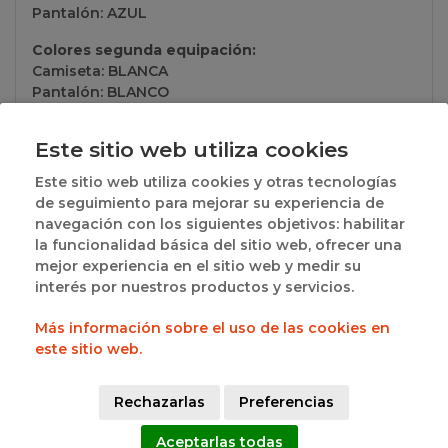
Pantalón: AZUL
Colores segunda equipación:
Camiseta: BLANCA
Pantalón: BLANCO
Información del club:
Este sitio web utiliza cookies
San Pablo Burgos S.a.d.
Este sitio web utiliza cookies y otras tecnologías
de seguimiento para mejorar su experiencia de
Grupos a los que pertenece
navegación con los siguientes objetivos: habilitar
la funcionalidad básica del sitio web, ofrecer una
mejor experiencia en el sitio web y medir su
· 1ª FASE - LIGA REGULAR (INFANTIL MASCULINO)
interés por nuestros productos y servicios.
- GRUPO A:
Ver resultados
Más información sobre el uso de las cookies en
este sitio web.
SOCIOS
Rechazarlas
Preferencias
Aceptarlas todas