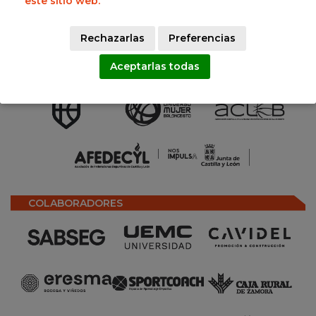
este sitio web.
· 3ª FASE - TITULO Y CLASIFICACION -
CLASIFICACION:
Ver resultados
Rechazarlas
Preferencias
Aceptarlas todas
SOCIOS
COLABORADORES