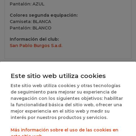
Pantalón: AZUL
Colores segunda equipación:
Camiseta: BLANCA
Pantalón: BLANCO
Información del club:
San Pablo Burgos S.a.d.
Grupos a los que pertenece
Este sitio web utiliza cookies
· B) MODALIDAD CLUBES Y EQUIPOS - UNICO:
Ver
Este sitio web utiliza cookies y otras tecnologías
resultados
de seguimiento para mejorar su experiencia de
navegación con los siguientes objetivos: habilitar
· 1ª FASE - LIGA REGULAR (1ªDIV.INF.FEM.AUT.) -
la funcionalidad básica del sitio web, ofrecer una
GRUPO A2:
Ver resultados
mejor experiencia en el sitio web y medir su
interés por nuestros productos y servicios.
· 2ª FASE. CLASIFICACIÓN - CLASIFICACION:
Ver
Más información sobre el uso de las cookies en
resultados