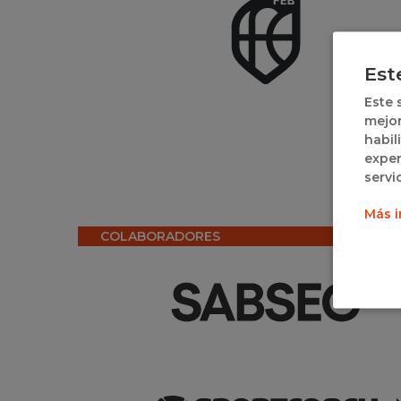
Est
Este 
mejor
habil
exper
servi
Más i
COLABORADORES