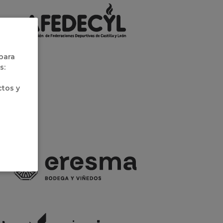
 para
s:
ctos y