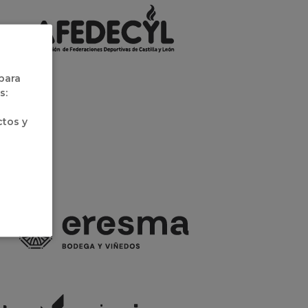
 para
s:
ctos y