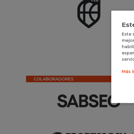
Est
Este 
mejor
habil
exper
servi
Más i
COLABORADORES