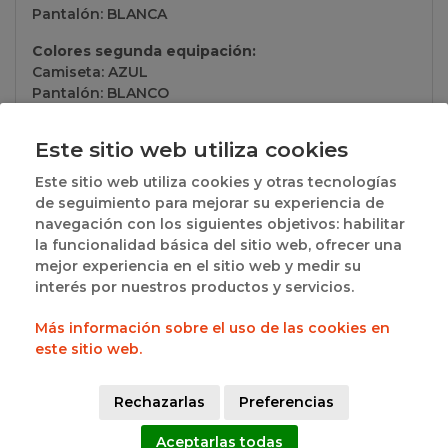
Pantalón: BLANCA
Colores segunda equipación:
Camiseta: AZUL
Pantalón: BLANCO
Información del club:
Este sitio web utiliza cookies
San Pablo Burgos S.a.d.
Este sitio web utiliza cookies y otras tecnologías
de seguimiento para mejorar su experiencia de
Grupos a los que pertenece
navegación con los siguientes objetivos: habilitar
la funcionalidad básica del sitio web, ofrecer una
mejor experiencia en el sitio web y medir su
· BURGOS - BENJAMIN MIXTO PROVINCIAL -
interés por nuestros productos y servicios.
UNICO:
Ver resultados
Más información sobre el uso de las cookies en
este sitio web.
SOCIOS
Rechazarlas
Preferencias
Aceptarlas todas