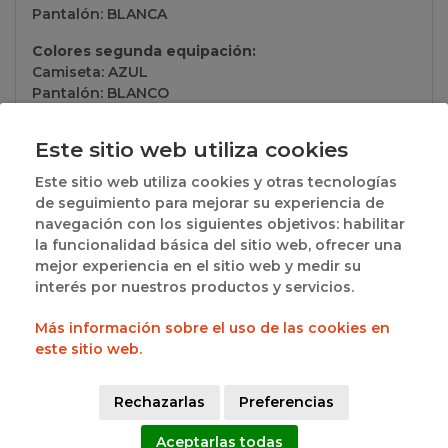
Pantalón: BLANCA
Colores segunda equipación:
Camiseta: AZUL
Pantalón: BLANCO
Información del club:
Este sitio web utiliza cookies
San Pablo Burgos S.a.d.
Este sitio web utiliza cookies y otras tecnologías
de seguimiento para mejorar su experiencia de
Grupos a los que pertenece
navegación con los siguientes objetivos: habilitar
la funcionalidad básica del sitio web, ofrecer una
mejor experiencia en el sitio web y medir su
· BURGOS - BENJAMIN MIXTO PROVINCIAL -
interés por nuestros productos y servicios.
UNICO:
Ver resultados
Más información sobre el uso de las cookies en
este sitio web.
SOCIOS
Rechazarlas
Preferencias
Aceptarlas todas