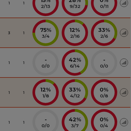
15%
28%
0%
1
1
2
/
13
9
/
32
0
/
11
75%
12%
33%
3
1
3
/
4
2
/
16
2
/
6
-
42%
-
1
1
0
/
0
6
/
14
0
/
0
12%
33%
0%
1
1
1
/
8
4
/
12
0
/
8
-
42%
0%
1
1
0
/
0
3
/
7
0
/
4