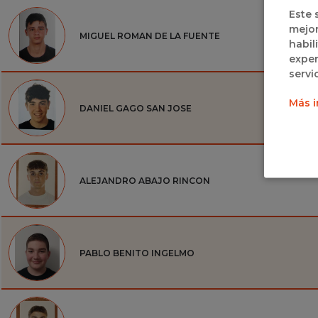
Este 
mejor
MIGUEL ROMAN DE LA FUENTE
habil
exper
servi
Más i
DANIEL GAGO SAN JOSE
ALEJANDRO ABAJO RINCON
PABLO BENITO INGELMO