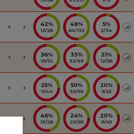
42%
48%
5%
9
2
12
/
28
64
/
132
2
/
34
36%
33%
21%
7
3
19
/
52
33
/
99
12
/
56
25%
50%
20%
5
3
11
/
44
30
/
59
5
/
25
46%
24%
20%
4
2
13
/
28
23
/
95
9
/
45