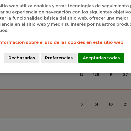
sitio web utiliza cookies y otras tecnologías de seguimiento
ar su experiencia de navegación con los siguientes objetivo
19
343
18
78
itar la funcionalidad básica del sitio web, ofrecer una mejor
iencia en el sitio web y medir su interés por nuestros produ
cios.
nformación sobre el uso de las cookies en este sitio web.
18
249
14
40
Rechazarlas
Preferencias
Aceptarlas todas
15
128
9
27
6
61
10
21