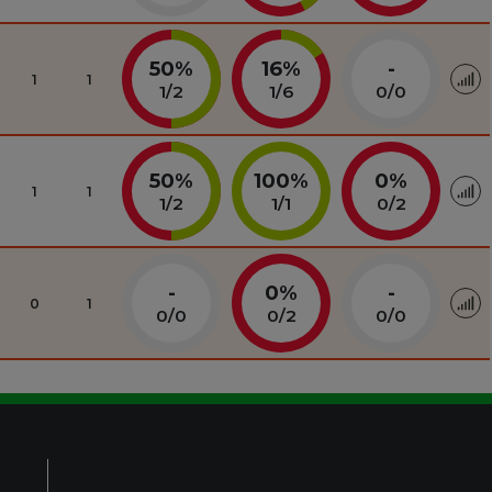
50%
16%
-
1
1
1
/
2
1
/
6
0
/
0
50%
100%
0%
1
1
1
/
2
1
/
1
0
/
2
-
0%
-
0
1
0
/
0
0
/
2
0
/
0