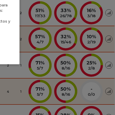
 para
51%
33%
16%
s:
4
2
17
/
33
26
/
78
3
/
18
ctos y
57%
32%
10%
2
2
4
/
7
15
/
46
2
/
19
71%
50%
25%
2
1
5
/
7
8
/
16
2
/
8
71%
50%
-
4
1
5
/
7
8
/
16
0
/
0