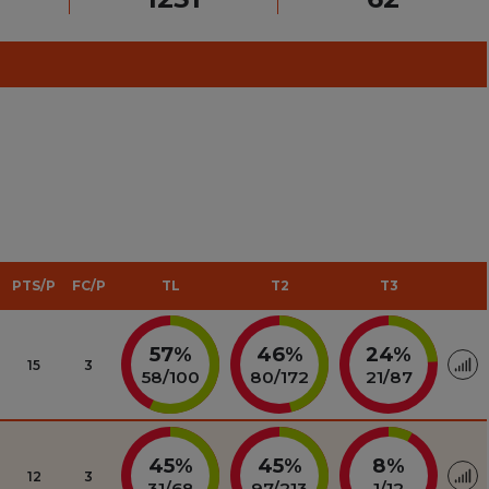
PTS/P
FC/P
TL
T2
T3
57%
46%
24%
15
3
58
/
100
80
/
172
21
/
87
45%
45%
8%
12
3
31
/
68
97
/
213
1
/
12