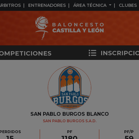
ÁRBITROS
ENTRENADORES
ÁREA TÉCNICA
CLUBES
INSCRIPCI
OMPETICIONES
SAN PABLO BURGOS BLANCO
SAN PABLO BURGOS S.A.D.
PERDIDOS
PF
PF/P
15
1180
59