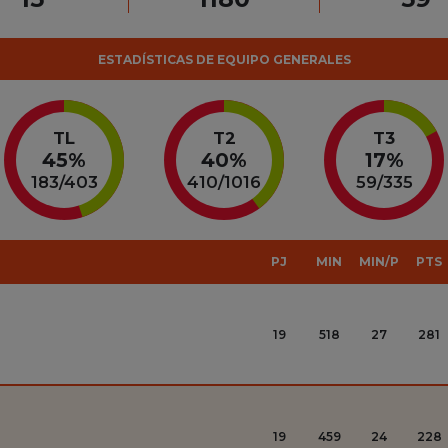
ESTADÍSTICAS DE EQUIPO GENERALES
TL
T2
T3
45%
40%
17%
183
/
403
410
/
1016
59
/
335
PJ
MIN
MIN/P
PTS
19
518
27
281
19
459
24
228