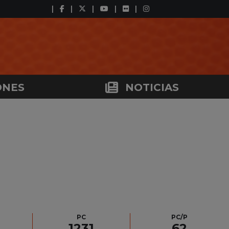
ONES
NOTICIAS
PC
PC/P
1231
62