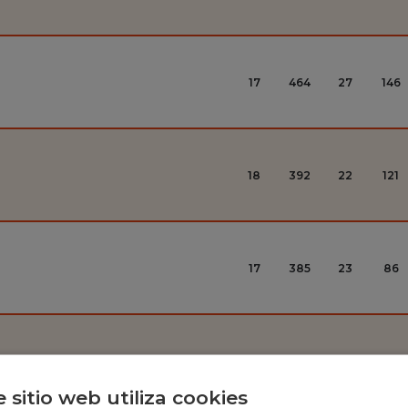
17
464
27
146
18
392
22
121
17
385
23
86
20
502
25
86
e sitio web utiliza cookies