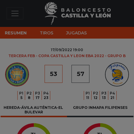
RESUMEN
TIROS
JUGADAS
17/09/2022 19:00
TERCERA FEB - COPA CASTILLA Y LEON EBA 2022 - GRUPO B
53
57
P
1
P
2
P
3
P
4
P
1
P
2
P
3
P
4
5
8
17
23
11
12
13
21
HEREDA-ÁVILA AUTÉNTICA-EL 
GRUPO INMAPA FILIPENSES
BULEVAR