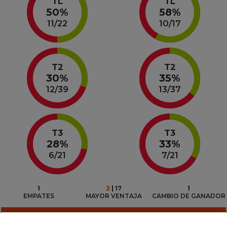
TL
TL
50%
58%
11
/
22
10
/
17
T2
T2
30%
35%
12
/
39
13
/
37
T3
T3
28%
33%
6
/
21
7
/
21
1
2
 | 
17
1
EMPATES
MAYOR VENTAJA
CAMBIO DE GANADOR
JUGADORES DESTACADOS POR EQUIPO