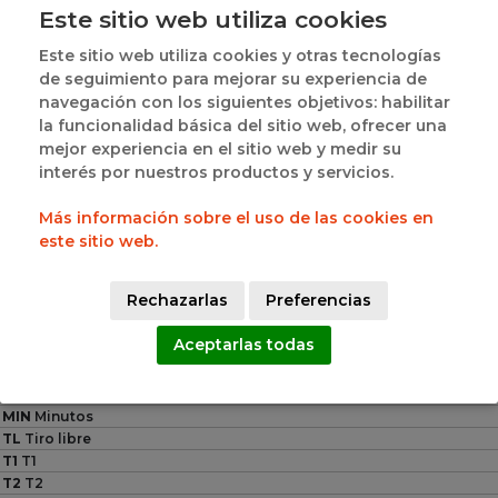
Este sitio web utiliza cookies
Este sitio web utiliza cookies y otras tecnologías
de seguimiento para mejorar su experiencia de
navegación con los siguientes objetivos: habilitar
la funcionalidad básica del sitio web, ofrecer una
JOSE LUIS IBAÑEZ 
JAIME TEJERINA 
mejor experiencia en el sitio web y medir su
#5
#24
TEJERO
TEJEDO
interés por nuestros productos y servicios.
Más información sobre el uso de las cookies en
11
21
este sitio web.
PTS
PTS
TL
T2
T3
FP
TL
T2
T3
FP
Rechazarlas
Preferencias
0
1
3
0
3
3
4
1
Aceptarlas todas
Leyenda
PTS
Puntos
MIN
Minutos
TL
Tiro libre
T1
T1
T2
T2