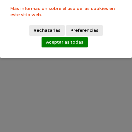
Lunes a Viernes 9:00h a 15:00h
Lunes a Jueves 17:00h a 19:00h
Más información sobre el uso de las cookies en
Síguenos en:
este sitio web.
Rechazarlas
Preferencias
Copyright Federación de Baloncesto Castilla y León 2025
Aceptarlas todas
Aviso legal
Política de Cookies