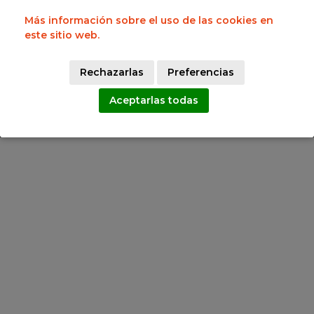
Lunes a Viernes 9:00h a 15:00h
Lunes a Jueves 17:00h a 19:00h
Más información sobre el uso de las cookies en
Síguenos en:
este sitio web.
Rechazarlas
Preferencias
Copyright Federación de Baloncesto Castilla y León 2025
Aceptarlas todas
Aviso legal
Política de Cookies