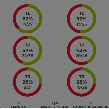
TL
TL
62%
52%
17
/
27
13
/
25
T2
T2
57%
43%
22
/
38
20
/
46
T3
T3
28%
28%
6
/
21
10
/
35
8
9
 | 
6
8
EMPATES
MAYOR VENTAJA
CAMBIO DE GANADOR