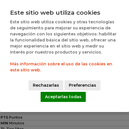
JUGADORES DESTACADOS POR EQUIPO
Este sitio web utiliza cookies
Este sitio web utiliza cookies y otras tecnologías
de seguimiento para mejorar su experiencia de
navegación con los siguientes objetivos: habilitar
la funcionalidad básica del sitio web, ofrecer una
mejor experiencia en el sitio web y medir su
VICTOR RIVERO 
ROBERTO HERRERO 
interés por nuestros productos y servicios.
#1
#5
ARRANZ
FERNANDEZ
Más información sobre el uso de las cookies en
este sitio web.
12
21
PTS
PTS
Rechazarlas
Preferencias
TL
T2
T3
FP
TL
T2
T3
FP
0
6
0
0
3
6
2
2
Aceptarlas todas
Leyenda
PTS
Puntos
MIN
Minutos
TL
Tiro libre