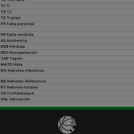
T1
T1
T2
T2
T3
Triples
FP
Falta personal
FR
Falta recibida
AS
Asistencia
PER
Pérdida
REC
Recuperación
TAP
Tapón
MATE
Mate
RO
Rebotes ofensivos
RD
Rebotes defensivos
RT
Rebotes totales
CA
Contraataque
VAL
Valoración