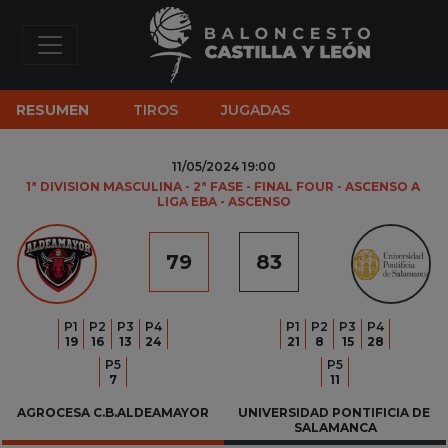
RESUMEN
TIROS
JUGADAS
11/05/2024 19:00
1ª DIVISION MASCULINA - 2ª FASE - FINAL FOUR - ASCENSO A 
LIGA EBA - ASCENSO
79
83
P
1
P
2
P
3
P
4
P
1
P
2
P
3
P
4
19
16
13
24
21
8
15
28
P
5
P
5
7
11
AGROCESA C.B.ALDEAMAYOR
UNIVERSIDAD PONTIFICIA DE 
SALAMANCA