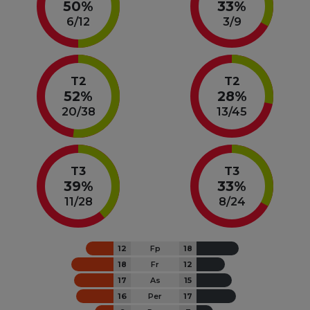
50%
33%
6
/
12
3
/
9
T2
T2
52%
28%
20
/
38
13
/
45
T3
T3
39%
33%
11
/
28
8
/
24
12
Fp
18
18
Fr
12
17
As
15
16
Per
17