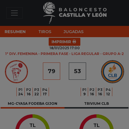
RESUMEN
TIROS
JUGADAS
IMPRIMIR
18/01/2025 17:00
1ª DIV. FEMENINA - PRIMERA FASE - LIGA REGULAR - GRUPO A-2
79
53
P
1
P
2
P
3
P
4
P
1
P
2
P
3
P
4
24
16
22
17
9
16
16
12
MG-CYASA FODEBA GIJON
TRIVIUM CLB
TL
TL