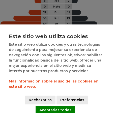
8
Rec
7
0
Mate
0
15
Ro
11
33
Rd
19
48
Rt
30
0
26
 | 
3
2
Este sitio web utiliza cookies
EMPATES
MAYOR VENTAJA
CAMBIO DE GANADOR
Este sitio web utiliza cookies y otras tecnologías
JUGADORES DESTACADOS POR EQUIPO
de seguimiento para mejorar su experiencia de
navegación con los siguientes objetivos: habilitar
la funcionalidad básica del sitio web, ofrecer una
mejor experiencia en el sitio web y medir su
interés por nuestros productos y servicios.
Más información sobre el uso de las cookies en
este sitio web.
#7
M FRECHILLA GARCIA
#15
C RIVAS CAL
Rechazarlas
Preferencias
16
19
Aceptarlas todas
PTS
PTS