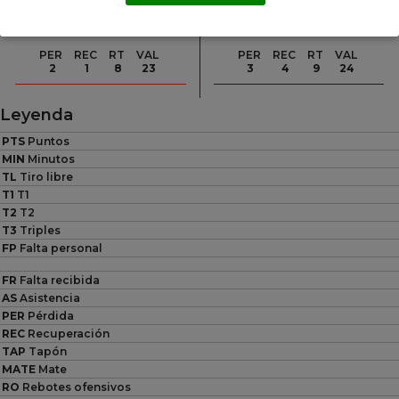
TL
T2
T3
FP
FR
AS
TL
T2
T3
FP
FR
AS
3
2
3
0
3
2
1
3
4
0
2
4
PER
REC
RT
VAL
PER
REC
RT
VAL
2
1
8
23
3
4
9
24
Leyenda
PTS
Puntos
MIN
Minutos
TL
Tiro libre
T1
T1
T2
T2
T3
Triples
FP
Falta personal
FR
Falta recibida
AS
Asistencia
PER
Pérdida
REC
Recuperación
TAP
Tapón
MATE
Mate
RO
Rebotes ofensivos