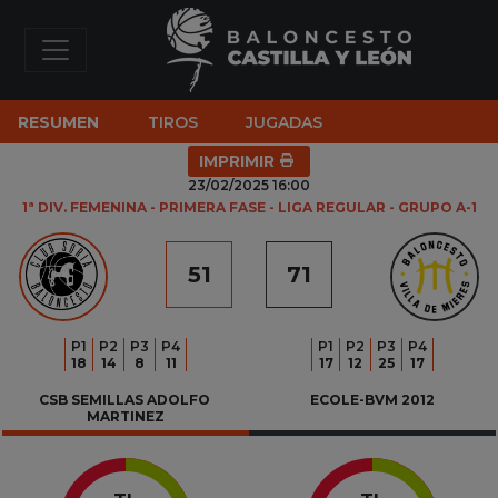
RESUMEN
TIROS
JUGADAS
IMPRIMIR
23/02/2025 16:00
1ª DIV. FEMENINA - PRIMERA FASE - LIGA REGULAR - GRUPO A-1
51
71
P
1
P
2
P
3
P
4
P
1
P
2
P
3
P
4
18
14
8
11
17
12
25
17
CSB SEMILLAS ADOLFO 
ECOLE-BVM 2012
MARTINEZ