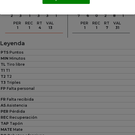
PTS
PTS
TL
T2
T3
FP
FR
AS
TL
T2
T3
FP
FR
AS
2
3
1
3
3
1
7
6
0
2
8
1
PER
REC
RT
VAL
PER
REC
RT
VAL
1
1
4
13
1
1
7
31
Leyenda
PTS
Puntos
MIN
Minutos
TL
Tiro libre
T1
T1
T2
T2
T3
Triples
FP
Falta personal
FR
Falta recibida
AS
Asistencia
PER
Pérdida
REC
Recuperación
TAP
Tapón
MATE
Mate