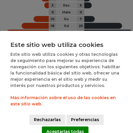
3
Rec
5
0
Mate
0
10
Ro
7
18
Rd
25
28
Rt
32
Este sitio web utiliza cookies
6
6
 | 
25
13
EMPATES
MAYOR VENTAJA
CAMBIO DE GANADOR
Este sitio web utiliza cookies y otras tecnologías
de seguimiento para mejorar su experiencia de
JUGADORES DESTACADOS POR EQUIPO
navegación con los siguientes objetivos: habilitar
la funcionalidad básica del sitio web, ofrecer una
mejor experiencia en el sitio web y medir su
interés por nuestros productos y servicios.
Más información sobre el uso de las cookies en
este sitio web.
LAURA  MARINA 
#23
#8
C FANJUL FRANCO
CARNICERO
Rechazarlas
Preferencias
11
19
Aceptarlas todas