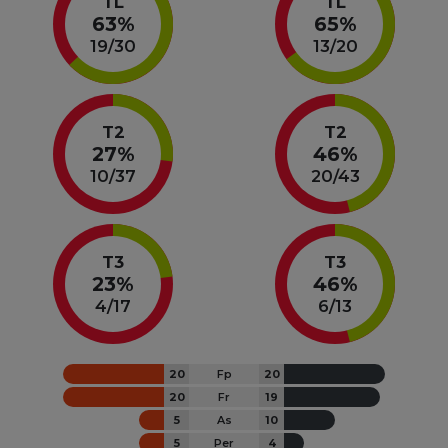
TL
TL
63%
65%
19
/
30
13
/
20
T2
T2
27%
46%
10
/
37
20
/
43
T3
T3
23%
46%
4
/
17
6
/
13
20
Fp
20
20
Fr
19
5
As
10
5
Per
4