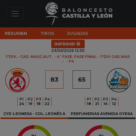
RESUMEN
TIROS
JUGADAS
IMPRIMIR
03/05/2026 12:30
1ªDIV. - CAD. MASC.AUT.  - 4ª FASE. FASE FINAL - 1ªDIV CAD MAS 
-   - F4
83
65
P
1
P
2
P
3
P
4
P
1
P
2
P
3
P
4
24
19
18
22
18
21
14
12
CYD-LEONESA - COL. LEONÉS A
PERFUMERIAS AVENIDA OYRSA