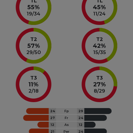
TL
TL
55%
45%
19
/
34
11
/
24
T2
T2
57%
42%
29
/
50
15
/
35
T3
T3
11%
27%
2
/
18
8
/
29
24
Fp
29
27
Fr
24
12
As
12
21
Per
24