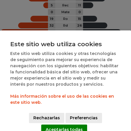
5
Rec
11
0
Mate
0
19
Ro
15
32
Rd
26
51
Rt
41
Este sitio web utiliza cookies
0
18
 | 
0
0
EMPATES
MAYOR VENTAJA
CAMBIO DE GANADOR
Este sitio web utiliza cookies y otras tecnologías
de seguimiento para mejorar su experiencia de
JUGADORES DESTACADOS POR EQUIPO
navegación con los siguientes objetivos: habilitar
la funcionalidad básica del sitio web, ofrecer una
mejor experiencia en el sitio web y medir su
interés por nuestros productos y servicios.
Más información sobre el uso de las cookies en
este sitio web.
DANIEL  GOMEZ 
ALFONSO JOSÉ 
#45
#21
GUTIERREZ
GÓMEZ JARA
Rechazarlas
Preferencias
24
18
Aceptarlas todas