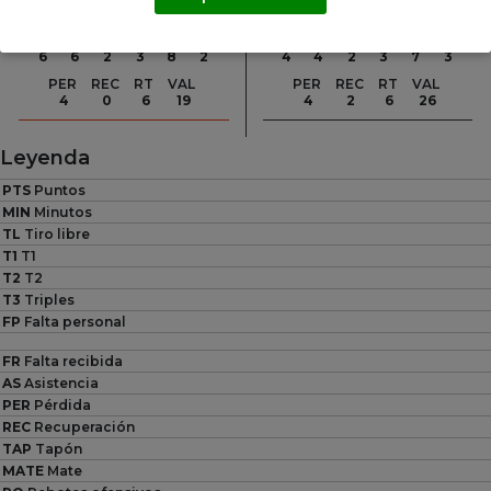
PTS
PTS
TL
T2
T3
FP
FR
AS
TL
T2
T3
FP
FR
AS
6
6
2
3
8
2
4
4
2
3
7
3
PER
REC
RT
VAL
PER
REC
RT
VAL
4
0
6
19
4
2
6
26
Leyenda
PTS
Puntos
MIN
Minutos
TL
Tiro libre
T1
T1
T2
T2
T3
Triples
FP
Falta personal
FR
Falta recibida
AS
Asistencia
PER
Pérdida
REC
Recuperación
TAP
Tapón
MATE
Mate