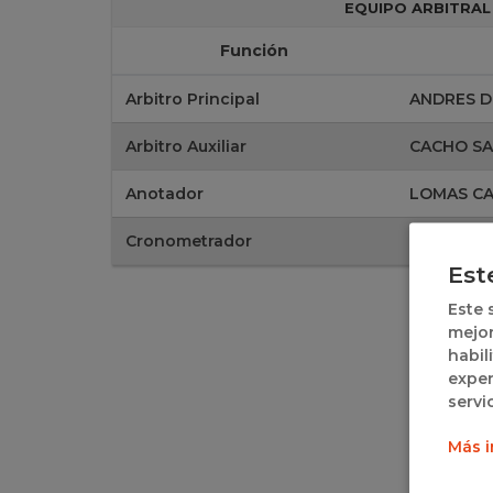
EQUIPO ARBITRAL
Función
Arbitro Principal
ANDRES 
Arbitro Auxiliar
CACHO S
Anotador
LOMAS C
Cronometrador
IZQUIERD
Est
Este 
mejor
habil
exper
servi
Más i