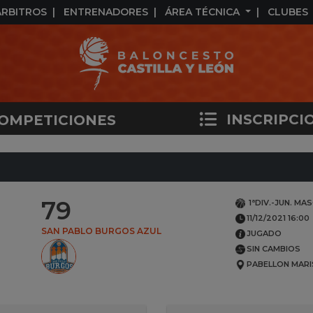
ÁRBITROS
ENTRENADORES
ÁREA TÉCNICA
CLUBES
INSCRIPCI
OMPETICIONES
79
1ªDIV.-JUN. MA
11/12/2021 16:00
SAN PABLO BURGOS AZUL
JUGADO
SIN CAMBIOS
PABELLON MARI