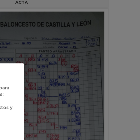
ACTA
 para
s:
ctos y