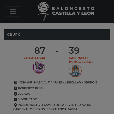
GRUPO
87
-
39
CB PALENCIA
SAN PABLO
BURGOS AZUL
1ªDIV.-INF. MASC.AUT.
1ª FASE - L.REGULAR
-
GRUPO B
16/01/2022 10:00
JUGADO
MODIFICADO
POLIDEPORTIVO CAMPO DE LA JUVENTUD
AVDA.
CARDENAL CISNEROS, S/N
PALENCIA
34004