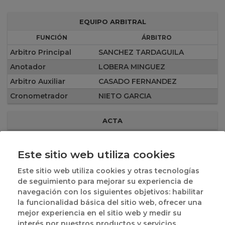
EQUIPO ARBITRAL
FUNCIÓN
ÁRBITRO
Arbitro Principal
SANCHEZ TARDAGUILA
Anotador
LOBERA MINGUEZ
Arbitro Auxiliar
CASADO FERNANDEZ
Cronometrador
NIETO GARCIA
ACTA
Este sitio web utiliza cookies
Este sitio web utiliza cookies y otras tecnologías
de seguimiento para mejorar su experiencia de
navegación con los siguientes objetivos: habilitar
la funcionalidad básica del sitio web, ofrecer una
mejor experiencia en el sitio web y medir su
interés por nuestros productos y servicios.