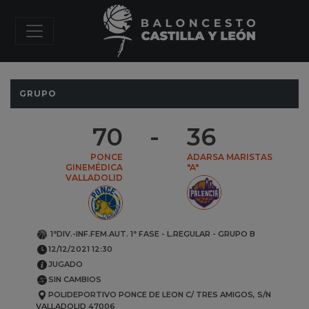
GRUPO
70
-
36
PONCE
ADARSA MARISTAS
GINEMÉDICA
"A"
VALLADOLID
1ªDIV.-INF.FEM.AUT.
1ª FASE - L.REGULAR
-
GRUPO B
12/12/2021 12:30
JUGADO
SIN CAMBIOS
POLIDEPORTIVO PONCE DE LEON
C/ TRES AMIGOS, S/N
VALLADOLID
47006