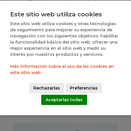
notificaciones con los resultados que se
produzcan durante el fin de semana tan
Este sitio web utiliza cookies
pronto como se disponga de ellos,
oficialmente, y poder consultar las
Este sitio web utiliza cookies y otras tecnologías
clasificaciones de cada grupo y jornada en
de seguimiento para mejorar su experiencia de
directo.
navegación con los siguientes objetivos: habilitar
Acceso a las noticias del baloncesto
la funcionalidad básica del sitio web, ofrecer una
castellano y leonés, divididas por categorías y
mejor experiencia en el sitio web y medir su
clasificándolas personalmente como favoritas
interés por nuestros productos y servicios.
en el dispositivo.
Acceso a la Licencia Digital.
Más información sobre el uso de las cookies en
este sitio web.
Está disponible de forma gratuita en Apple Store y
Google Play y con ella podrás mantenerte
informado de todo lo relativo a nuestro baloncesto.
Rechazarlas
Preferencias
Aceptarlas todas