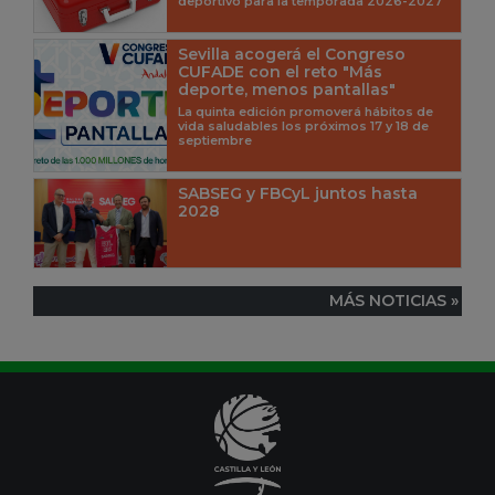
deportivo para la temporada 2026-2027
Sevilla acogerá el Congreso
CUFADE con el reto "Más
deporte, menos pantallas"
La quinta edición promoverá hábitos de
vida saludables los próximos 17 y 18 de
septiembre
SABSEG y FBCyL juntos hasta
2028
MÁS NOTICIAS »