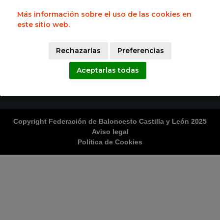
47014 Valladolid
983 395 731
Más información sobre el uso de las cookies en
este sitio web.
Horario
Lunes a Viernes 9:00h a 15:00h
Lunes a Jueves 17:00h a 19:00h
Rechazarlas
Preferencias
Síguenos en:
Aceptarlas todas
Copyright Federación de Baloncesto Castilla y León 2025
Aviso legal
Política de Cookies