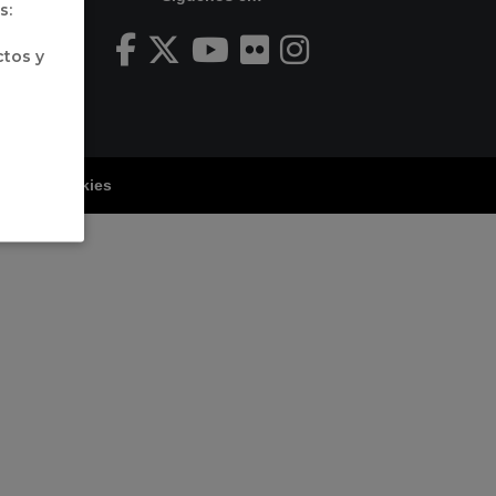
s:
ctos y
tica de Cookies