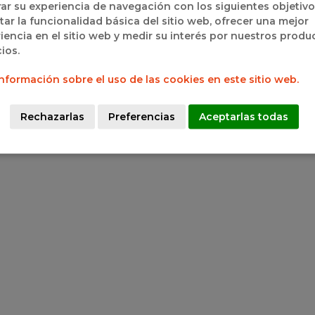
ar su experiencia de navegación con los siguientes objetivo
Horario
ortivo Pisuerga)
itar la funcionalidad básica del sitio web, ofrecer una mejor
Lunes a Viernes 9:00h a 15:00h
iencia en el sitio web y medir su interés por nuestros produ
Lunes a Jueves 17:00h a 19:00h
cios.
nformación sobre el uso de las cookies en este sitio web.
Rechazarlas
Preferencias
Aceptarlas todas
ración de Baloncesto Castilla y León 2025
|
Aviso legal
|
Polí