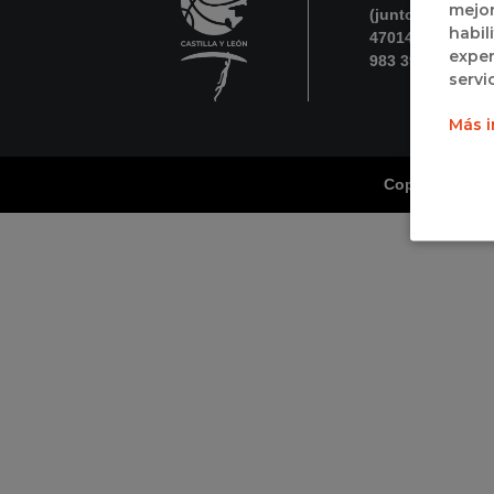
mejor
(junto a Polidep
habil
47014 Valladolid
exper
983 395 731
servi
Más i
Copyright Fede