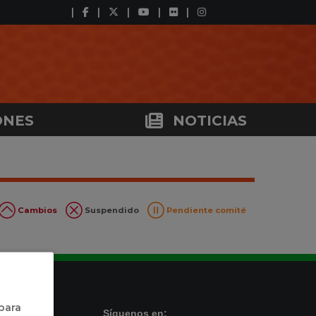
ONES
NOTICIAS
Cambios
Suspendido
Pendiente comité
 para
Síguenos en: