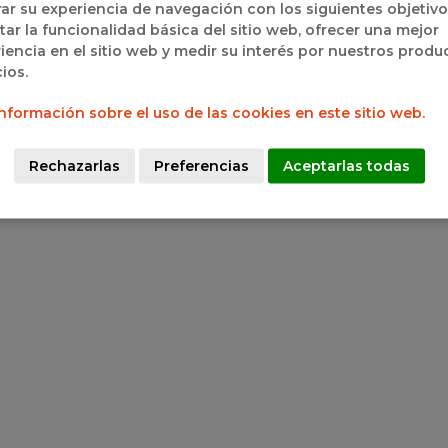
ar su experiencia de navegación con los siguientes objetivo
Horario
ortivo Pisuerga)
itar la funcionalidad básica del sitio web, ofrecer una mejor
Lunes a Viernes 9:00h a 15:00h
iencia en el sitio web y medir su interés por nuestros produ
Lunes a Jueves 17:00h a 19:00h
cios.
nformación sobre el uso de las cookies en este sitio web.
Rechazarlas
Preferencias
Aceptarlas todas
ración de Baloncesto Castilla y León 2025
|
Aviso legal
|
Polí