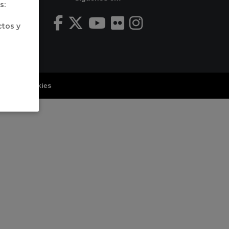
s:
ctos y
tica de Cookies