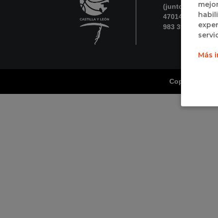
mejor
(junto a Polidep
habil
47014 Valladolid
exper
983 395 731
servi
Más i
Copyright Fede