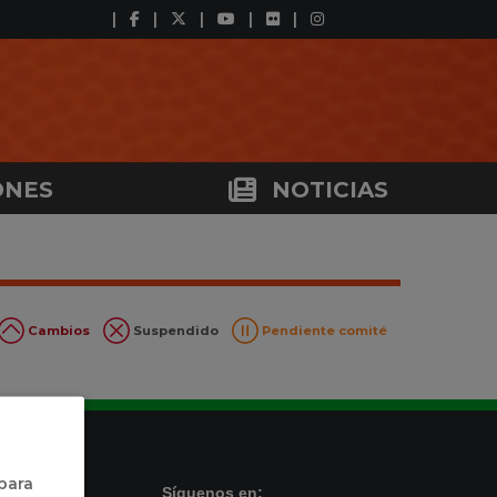
ONES
NOTICIAS
Cambios
Suspendido
Pendiente comité
 para
Síguenos en: