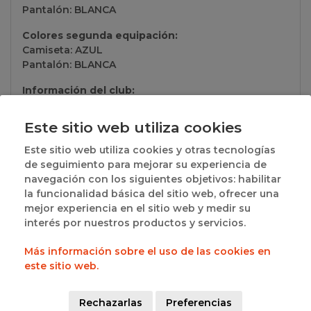
Pantalón: BLANCA
Colores segunda equipación:
Camiseta: AZUL
Pantalón: BLANCA
Información del club:
San Pablo Burgos S.a.d.
Este sitio web utiliza cookies
Este sitio web utiliza cookies y otras tecnologías
Grupos a los que pertenece
de seguimiento para mejorar su experiencia de
navegación con los siguientes objetivos: habilitar
· BURGOS - MINIBASKET MASCULINO PROVINCIAL
la funcionalidad básica del sitio web, ofrecer una
(AUT) - UNICO:
Ver resultados
mejor experiencia en el sitio web y medir su
interés por nuestros productos y servicios.
· BURGOS - 2ª FASE MINIBASKET MASCULINO
Más información sobre el uso de las cookies en
(GRUPO 1) - GRUPO 1:
Ver resultados
este sitio web.
SOCIOS
Rechazarlas
Preferencias