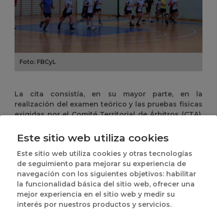
Foto: FBCyL
La cita consistía, en su mayor parte, en la
realización del examen teórico y las pruebas físicas
exigidas por el Comité Territorial de Árbitros (CTA).
Además, se llevaron a cabo las fotos oficiales: tanto
las individuales como la imagen de familia en la
Este sitio web utiliza cookies
fachada de la Residencia Deportiva de Íscar.
Este sitio web utiliza cookies y otras tecnologías
A su vez, el encuentro incluyó una charla dedicada
de seguimiento para mejorar su experiencia de
a la implantación de la nueva regla del 'saque
navegación con los siguientes objetivos: habilitar
rápido', así como una puesta en común de los
la funcionalidad básica del sitio web, ofrecer una
criterios arbitrales a seguir durante toda la
mejor experiencia en el sitio web y medir su
temporada, con el objetivo de garantizar la
interés por nuestros productos y servicios.
uniformidad en todas las competiciones.