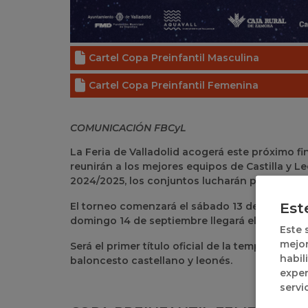
Cartel Copa Preinfantil Masculina
Cartel Copa Preinfantil Femenina
COMUNICACIÓN FBCyL
La Feria de Valladolid acogerá este próximo f
reunirán a los mejores equipos de Castilla y Le
2024/2025, los conjuntos lucharán por alzarse
Est
El torneo comenzará el sábado 13 de septiembr
domingo 14 de septiembre llegará el turno de 
Este 
mejor
Será el primer título oficial de la temporada, 
habil
baloncesto castellano y leonés.
exper
servi