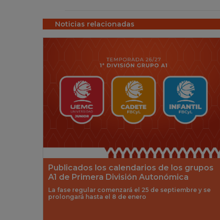
Noticias relacionadas
Publicados los calendarios de los grupos
A1 de Primera División Autonómica
La fase regular comenzará el 25 de septiembre y se
prolongará hasta el 8 de enero