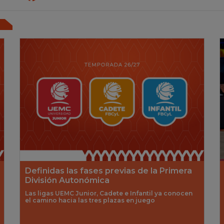
Definidas las fases previas de la Primera
División Autonómica
Las ligas UEMC Junior, Cadete e Infantil ya conocen
el camino hacia las tres plazas en juego