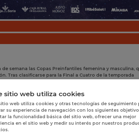
in de semana las Copas Preinfantiles femenina y masculina, 
ón. Tras clasificarse para la Final a Cuatro de la temporada
 con el título autonómico.
e sitio web utiliza cookies
e con la disputa de la Copa Preinfantil femenina, mientras 
la competición masculina.
sitio web utiliza cookies y otras tecnologías de seguimiento
ar su experiencia de navegación con los siguientes objetivo
en el que se pondrá a prueba el nivel de las futuras promesas 
itar la funcionalidad básica del sitio web, ofrecer una mejor
iencia en el sitio web y medir su interés por nuestros produ
cios.