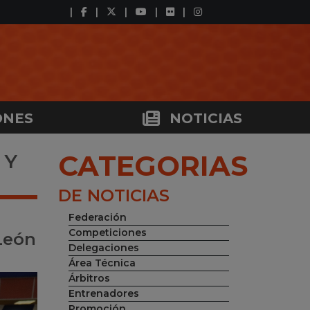
ONES
NOTICIAS
CATEGORIAS
 Y
DE NOTICIAS
Federación
Competiciones
 León
Delegaciones
Área Técnica
Árbitros
Entrenadores
Promoción