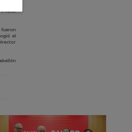
onchita
Prieto,
 fueron
ogió el
irector
Pabellón