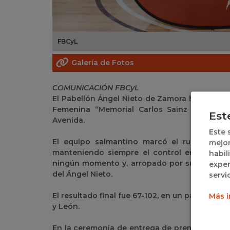
FBCyL
Galería de Fotos
COMUNICACIÓN FBCyL
El Pabellón Ángel Nieto de Zamora ha sido es
Femenina “Memorial Carlos Sainz Esteban”,
Est
Avenida.
Este 
El equipo salmantino marcó el rumbo del 
mejor
manteniendo siempre el control en el marc
habil
ningún momento y, arropado por su afición, p
exper
del Ángel Nieto.
servi
El resultado final fue 67-102, en un partido qu
Más i
y León.
En la ceremonia de entrega de premios se rec