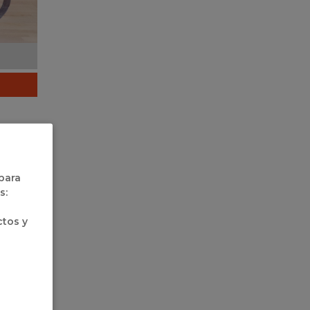
 y León
umerías
 para
ritmo y
s:
azos en
a pista
ctos y
Castilla
e de la