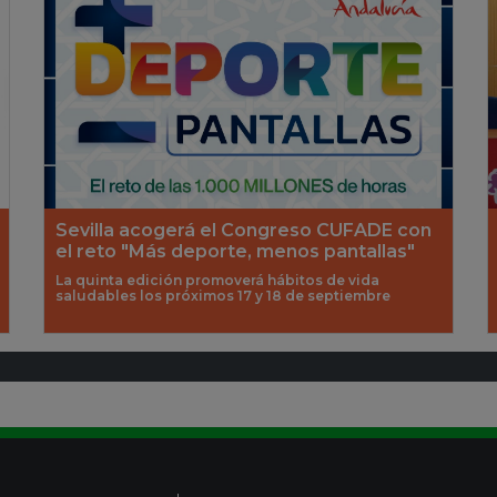
Sevilla acogerá el Congreso CUFADE con
el reto "Más deporte, menos pantallas"
La quinta edición promoverá hábitos de vida
saludables los próximos 17 y 18 de septiembre