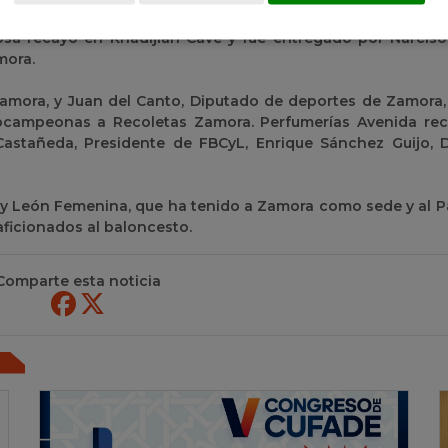
n, Carlos Sainz con la entrega de un ramo de flores a C
iosa recayó en Khadijiah Cave y fue entregado por Narciso 
mora.
amora, y Juan del Canto, Diputado de deportes de Zamora,
bcampeonas a Recoletas Zamora. Perfumerías Avenida rec
tañeda, Presidente de FBCyL, Enrique Sánchez Guijo, D
lla y León Femenina, que ha tenido a Zamora como sede y al 
ficionados al baloncesto.
Comparte esta noticia