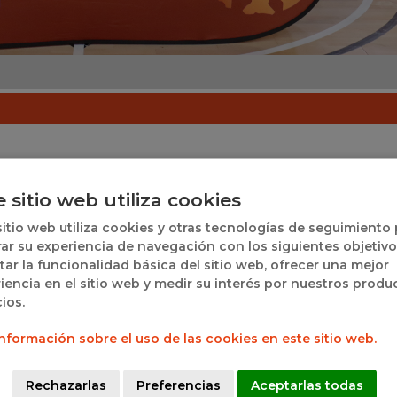
cenario esta tarde de una nueva edición de la Copa Castilla
 con un atractivo duelo entre Recoletas Zamora y Perf
e sitio web utiliza cookies
sitio web utiliza cookies y otras tecnologías de seguimiento
encuentro desde los primeros minutos, imponiendo su 
ar su experiencia de navegación con los siguientes objetivo
ador. Sin embargo, el conjunto zamorano no bajó los br
itar la funcionalidad básica del sitio web, ofrecer una mejor
eleó hasta el final, demostrando carácter y entrega sobre l
iencia en el sitio web y medir su interés por nuestros produ
cios.
e volvió a poner en valor el nivel del baloncesto femenino de 
nformación sobre el uso de las cookies en este sitio web.
Rechazarlas
Preferencias
Aceptarlas todas
ordó la figura del que fuera durante muchos años president