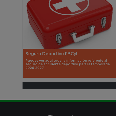
Seguro Deportivo FBCyL
Puedes ver aquí toda la información referente al
seguro de accidente deportivo para la temporada
2026-2027