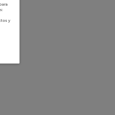
 para
s:
ctos y