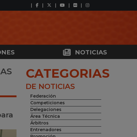
ONES
NOTICIAS
CATEGORIAS
LAS
DE NOTICIAS
Federación
Competiciones
Delegaciones
para
Área Técnica
Árbitros
Entrenadores
Promoción