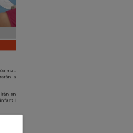
róximas
rarán a
nirán en
nfantil
nfantil
emenina