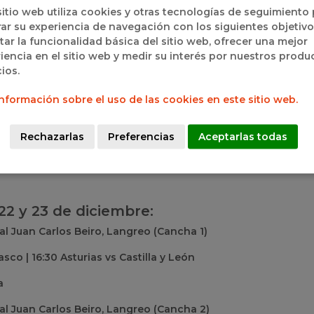
sitio web utiliza cookies y otras tecnologías de seguimiento
sco, 22 y 23 de diciembre:
ar su experiencia de navegación con los siguientes objetivo
ao, Agurain (Álava).
itar la funcionalidad básica del sitio web, ofrecer una mejor
iencia en el sitio web y medir su interés por nuestros produ
icia | 16:15 Asturias vs Castilla y León
cios.
y León
nformación sobre el uso de las cookies en este sitio web.
ri, Araia (Álava).
Rechazarlas
Preferencias
Aceptarlas todas
icia | 18:00 Asturias vs Castilla y León
y León
22 y 23 de diciembre:
l Juan Carlos Beiro, Langreo (Cancha 1)
asco | 16:30 Asturias vs Castilla y León
a
pal Juan Carlos Beiro, Langreo (Cancha 2)