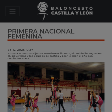
PRIMERA NACIONAL
FEMENINA
23-12-2025 10:37
Jornada 11. Somos Hijolusa mantiene el liderato, El Cochinillo Segoviano
SL sigue firme y los equipos de Castilla y León cierran el año con
resultados clave