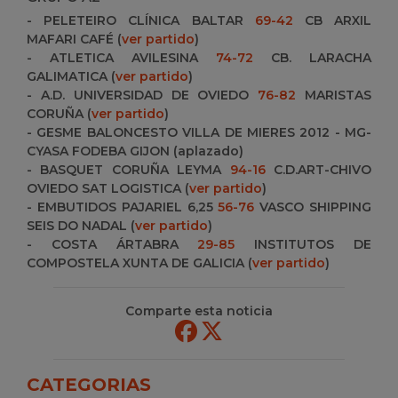
- PELETEIRO CLÍNICA BALTAR
69-42
CB ARXIL
MAFARI CAFÉ (
ver partido
)
- ATLETICA AVILESINA
74-72
CB. LARACHA
GALIMATICA (
ver partido
)
- A.D. UNIVERSIDAD DE OVIEDO
76-82
MARISTAS
CORUÑA (
ver partido
)
- GESME BALONCESTO VILLA DE MIERES 2012 - MG-
CYASA FODEBA GIJON (aplazado)
- BASQUET CORUÑA LEYMA
94-16
C.D.ART-CHIVO
OVIEDO SAT LOGISTICA (
ver partido
)
- EMBUTIDOS PAJARIEL 6,25
56-76
VASCO SHIPPING
SEIS DO NADAL (
ver partido
)
- COSTA ÁRTABRA
29-85
INSTITUTOS DE
COMPOSTELA XUNTA DE GALICIA (
ver partido
)
Comparte esta noticia
CATEGORIAS