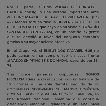
Por su parte, la
UNIVERSIDAD DE BURGOS –
BABIECA
consiguió una victoria importante ante
el
FORMASPACK LA PAZ TORRELAVEGA
(63-
42). Menos fortuna tuvo la
UNIVERSIDAD DE LEÓN
PLUS CONTACTO
, que cayó en su visita al
CAÑADÍO
SANTANDER CBN
(77-65), en un partido exigente
que se decidió a favor del conjunto cántabro
gracias a su mayor acierto ofensivo.
En el
Grupo A2
, el
EMBUTIDOS PAJARIEL 6,25
no
pudo sumar en su compromiso en casa frente
al
VASCO SHIPPING SEIS DO NADAL
, cayendo por 56-
76.
Tras once jornadas disputadas,
SOMOS
HIJOLUSA
lidera la clasificación con un balance de
10 victorias y una sola derrota, seguido de
EL
COCHINILLO SEGOVIANO SL,
MANSO LOGÍSTICA
CDSI VALLADOLID y RAISAN ELOY VILLANUEVA
, en
una Primera Nacional Femenina que continúa
ofreciendo emoción, igualdad y un alto nivel