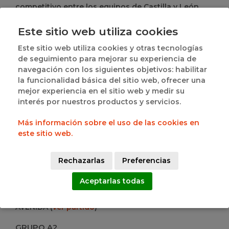
competitivo entre los equipos de Castilla y León.
JORNADA 11
Este sitio web utiliza cookies
GRUPO A1
- BALONCESTO ARELSA
59-64
CAJA RURAL DE
Este sitio web utiliza cookies y otras tecnologías
ZAMORA CBC PONCE (
ver partido
)
de seguimiento para mejorar su experiencia de
- EL COCHINILLO SEGOVIANO SL
97-42
C.B. SANTA
navegación con los siguientes objetivos: habilitar
MARTA (
ver partido
)
la funcionalidad básica del sitio web, ofrecer una
- CAÑADIO SANTANDER CBN
77-65
UNIVERSIDAD DE
mejor experiencia en el sitio web y medir su
LEON PLUS CONTACTO (
ver partido
)
interés por nuestros productos y servicios.
- VILLAMURIEL, CUNA DEL TEATRO EN CASTELLANO
95-63
CSB SEMILLAS ADOLFO MARTÍNEZ (
ver
Más información sobre el uso de las cookies en
partido
)
este sitio web.
- SOMOS HIJOLUSA
68-61
RAISAN ELOY
VILLANUEVA (
ver partido
)
Rechazarlas
Preferencias
- UNIVERSIDAD DE BURGOS - BABIECA
63-42
FORMASPACK LA PAZ TORRELAVEGA (
ver partido
)
Aceptarlas todas
- MANSO LOGISTICA CDSI VALLADOLID
67-62
UNIVERSIDAD DE SALAMANCA PERFUMERÍAS
AVENIDA (
ver partido
)
GRUPO A2