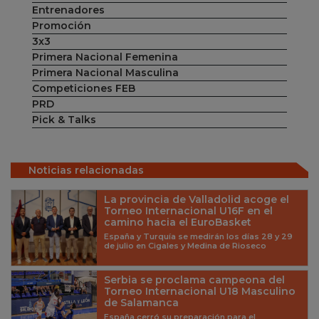
Entrenadores
Promoción
3x3
Primera Nacional Femenina
Primera Nacional Masculina
Competiciones FEB
PRD
Pick & Talks
Noticias relacionadas
La provincia de Valladolid acoge el
Torneo Internacional U16F en el
camino hacia el EuroBasket
España y Turquía se medirán los días 28 y 29
de julio en Cigales y Medina de Rioseco
Serbia se proclama campeona del
Torneo Internacional U18 Masculino
de Salamanca
España cerró su preparación para el