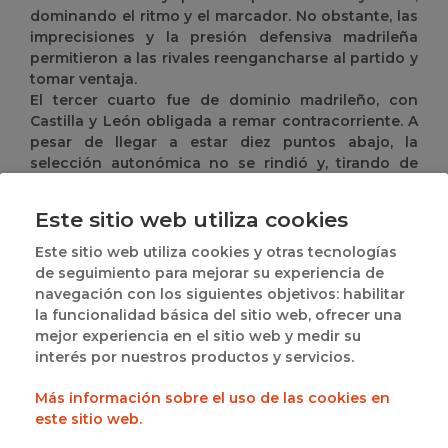
dominando el ritmo y el marcador. No obstante, las
imprecisiones y la presión defensiva madrileña
permitieron a las rivales reengancharse al partido y
tomar ventaja.
El tercer cuarto fue de dominio madrileño, con
Castilla y León obligada a remar contracorriente. A
pesar de llegar a estar diez puntos abajo, la
selección autonómica no se rindió y, tirando de
garra y corazón, logró reducir la diferencia hasta
colocarse a solo dos puntos al final del último
Este sitio web utiliza cookies
cuarto. En los minutos decisivos, Madrid supo
gestionar mejor sus ataques, imponiendo su
Este sitio web utiliza cookies y otras tecnologías
superioridad física y encontrando el aro con
de seguimiento para mejorar su experiencia de
acierto desde la pintura y la línea de tres. Castilla y
navegación con los siguientes objetivos: habilitar
León lo intentó hasta el final, pero acabó cayendo
la funcionalidad básica del sitio web, ofrecer una
por 49-63, dejando una imagen de enorme
mejor experiencia en el sitio web y medir su
competitividad. Mañana peleará por conseguir
interés por nuestros productos y servicios.
medalla en un partido que cerrará el excelente
campeonato de las infantiles.
Más información sobre el uso de las cookies en
este sitio web.
En la franja vespertina también se disputaron los